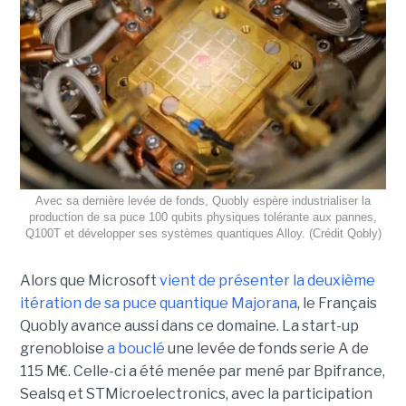
Avec sa dernière levée de fonds, Quobly espère industrialiser la
production de sa puce 100 qubits physiques tolérante aux pannes,
Q100T et développer ses systèmes quantiques Alloy. (Crédit Qobly)
Alors que Microsoft
vient de présenter la deuxième
itération de sa puce quantique Majorana
, le Français
Quobly avance aussi dans ce domaine. La start-up
grenobloise
a bouclé
une levée de fonds serie A de
115 M€. Celle-ci a été menée par mené par Bpifrance,
Sealsq et STMicroelectronics, avec la participation