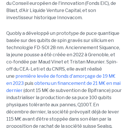
du Conseil européen de l'innovation (Fonds EIC), de
Blast, d'Air Liquide Venture Capital, et son
investisseur historique Innovacom.
Quobly a développé un prototype de puce quantique
basée sur des qubits de spin gravés sur silicium en
technologie FD-SOI 28 nm. Anciennement Siquance,
la jeune pousse a été créée en 2022 à Grenoble, et
co-fondée par Maud Vinet et Tristan Meunier. Spin-
off du CEA-Leti et du CNRS, elle avait réalisé
une
première levée de fonds d'amorçage de 19 M€
en 2023
puis
obtenu un financement de 21 M€ en mai
dernier
(dont 15 M€ de subvention de Bpifrance) pour
industrialiser la production de sa puce 100 qubits
physiques tolérante aux pannes, Q100T. En
décembre dernier, la société prévoyait déjà de lever
115 M€ avant d’être stoppée dans son élan par la
proposition de rachat de la société suisse Sealsq,