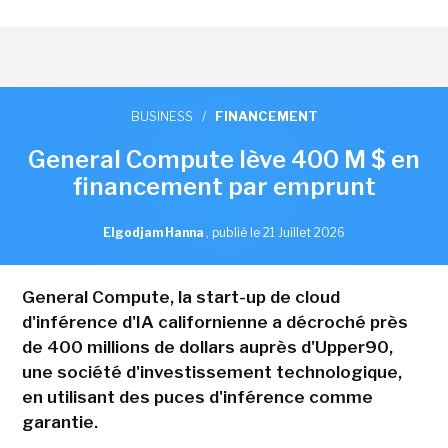
BUSINESS
/
FINANCEMENT
General Compute lève 400 M $ en
financement par emprunt
Elgodjam Hanna
,
publié le 21 Juillet 2026
General Compute, la start-up de cloud
d'inférence d'IA californienne a décroché près
de 400 millions de dollars auprès d'Upper90,
une société d'investissement technologique,
en utilisant des puces d'inférence comme
garantie.