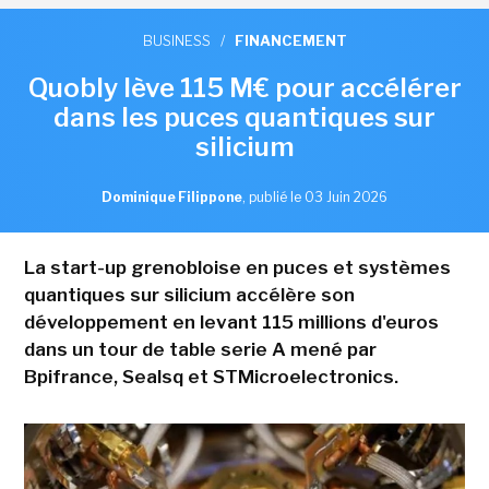
BUSINESS
/
FINANCEMENT
Quobly lève 115 M€ pour accélérer
dans les puces quantiques sur
silicium
Dominique Filippone
,
publié le 03 Juin 2026
La start-up grenobloise en puces et systèmes
quantiques sur silicium accélère son
développement en levant 115 millions d'euros
dans un tour de table serie A mené par
Bpifrance, Sealsq et STMicroelectronics.