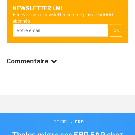
NEWSLETTER LMI
Recevez notre newsletter comme plus de 50000
abonnés
OK
Commentaire
LOGICIEL
/
ERP
Thales migre ses ERP SAP chez