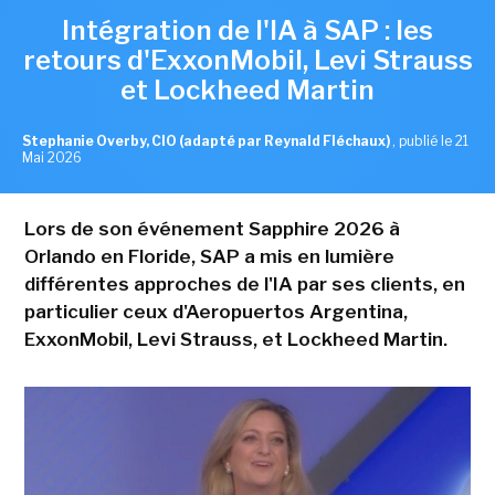
Intégration de l'IA à SAP : les
retours d'ExxonMobil, Levi Strauss
et Lockheed Martin
Stephanie Overby, CIO (adapté par Reynald Fléchaux)
,
publié le 21
Mai 2026
Lors de son événement Sapphire 2026 à
Orlando en Floride, SAP a mis en lumière
différentes approches de l'IA par ses clients, en
particulier ceux d'Aeropuertos Argentina,
ExxonMobil, Levi Strauss, et Lockheed Martin.