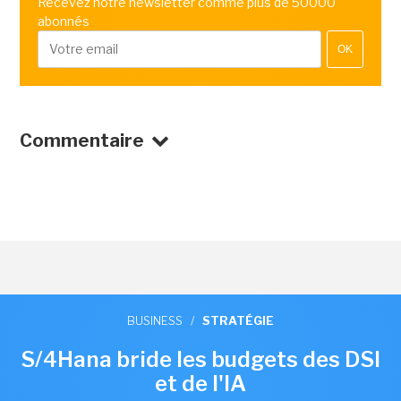
Recevez notre newsletter comme plus de 50000
abonnés
OK
Commentaire
BUSINESS
/
STRATÉGIE
S/4Hana bride les budgets des DSI
et de l'IA