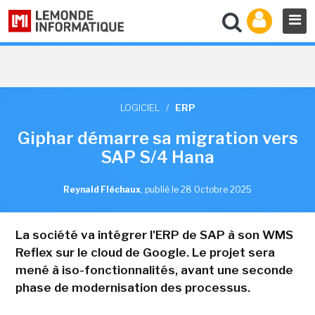
LOGICIEL
/
ERP
Giphar démarre sa migration vers
SAP S/4 Hana
Reynald Fléchaux
,
publié le 28 Octobre 2025
La société va intégrer l'ERP de SAP à son WMS
Reflex sur le cloud de Google. Le projet sera
mené à iso-fonctionnalités, avant une seconde
phase de modernisation des processus.