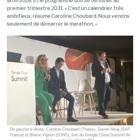
la mi-2028. Et le programme doit se terminer au
premier trimestre 2031. « C'est un calendrier très
ambitieux, résume Caroline Choubard. Nous venons
seulement de démarrer le marathon. »
De gauche à droite, Caroline Choubard (Thales), Daniel Nikaj (SAP
France) et Blaise Vignon (S3NS), lors du Google Cloud Summit de