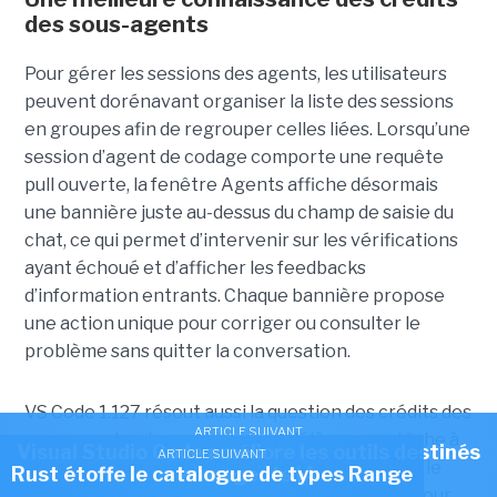
des sous-agents
Pour gérer les sessions des agents, les utilisateurs
peuvent dorénavant organiser la liste des sessions
en groupes afin de regrouper celles liées. Lorsqu’une
session d’agent de codage comporte une requête
pull ouverte, la fenêtre Agents affiche désormais
une bannière juste au-dessus du champ de saisie du
chat, ce qui permet d’intervenir sur les vérifications
ayant échoué et d’afficher les feedbacks
d’information entrants. Chaque bannière propose
une action unique pour corriger ou consulter le
problème sans quitter la conversation.
VS Code 1.127 résout aussi la question des crédits des
ARTICLE SUIVANT
sous-agents. « Lorsqu’un agent délègue une tâche à
Visual Studio Code améliore les outils destinés
ARTICLE SUIVANT
un sous-agent, il peut être difficile de connaître le
Rust étoffe le catalogue de types Range
aux agents IA
coût de la tâche déléguée », a indiqué l’éditeur. Pour