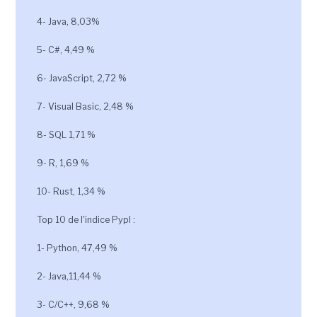
4- Java, 8,03%
5- C#, 4,49 %
6- JavaScript, 2,72 %
7- Visual Basic, 2,48 %
8- SQL 1,71 %
9- R, 1,69 %
10- Rust, 1,34 %
Top 10 de l'indice Pypl :
1- Python, 47,49 %
2- Java,11,44 %
3- C/C++, 9,68 %