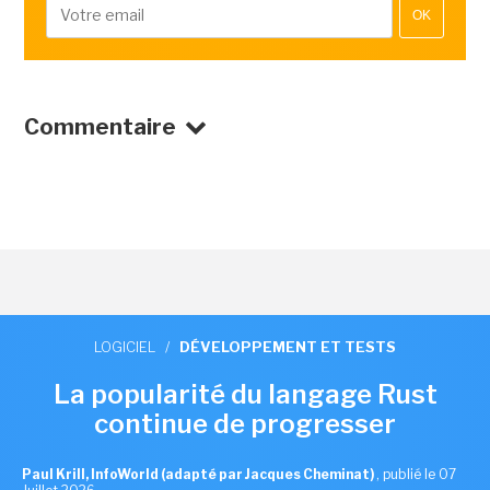
OK
Commentaire
LOGICIEL
/
DÉVELOPPEMENT ET TESTS
La popularité du langage Rust
continue de progresser
Paul Krill, InfoWorld (adapté par Jacques Cheminat)
,
publié le 07