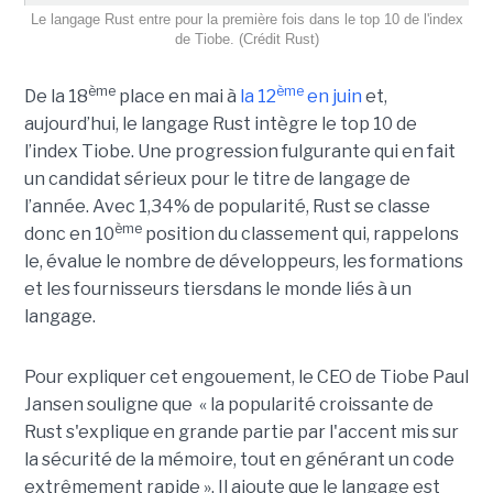
Le langage Rust entre pour la première fois dans le top 10 de l'index
de Tiobe. (Crédit Rust)
ème
ème
De la 18
place en mai à
la 12
en juin
et,
aujourd’hui, le langage Rust intègre le top 10 de
l’index Tiobe. Une progression fulgurante qui en fait
un candidat sérieux pour le titre de langage de
l’année. Avec 1,34% de popularité, Rust se classe
ème
donc en 10
position du classement qui, rappelons
le, évalue le nombre de développeurs, les formations
et les fournisseurs tiersdans le monde liés à un
langage.
Pour expliquer cet engouement, le CEO de Tiobe Paul
Jansen souligne que « la popularité croissante de
Rust s'explique en grande partie par l'accent mis sur
la sécurité de la mémoire, tout en générant un code
extrêmement rapide ». Il ajoute que le langage est