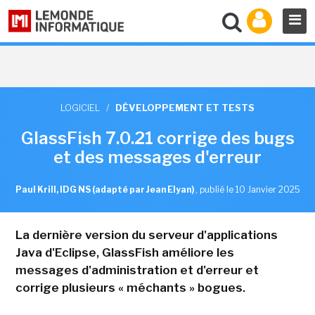
LOGICIEL
/
DÉVELOPPEMENT ET TESTS
GlassFish 7.0.21 corrige des bugs
et des messages d'erreur
Paul Krill, IDG NS (adapté par Jean Elyan)
,
publié le 10 Janvier 2025
La dernière version du serveur d'applications
Java d'Eclipse, GlassFish améliore les
messages d'administration et d'erreur et
corrige plusieurs « méchants » bogues.