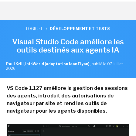
LOGICIEL
/
DÉVELOPPEMENT ET TESTS
Visual Studio Code améliore les
outils destinés aux agents IA
Paul Krill, InfoWorld (adaptation Jean Elyan)
,
publié le 07 Juillet
2026
VS Code 1.127 améliore la gestion des sessions
des agents, introduit des autorisations de
navigateur par site et rend les outils de
navigateur pour les agents disponibles.