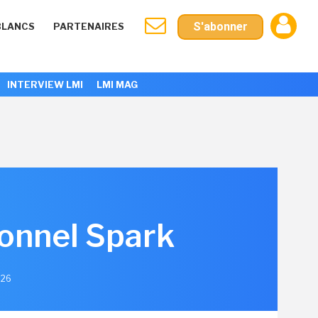
S'abonner
BLANCS
PARTENAIRES
INTERVIEW LMI
LMI MAG
sonnel Spark
026