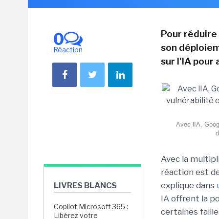
Pour réduire 
0
son déploiem
Réaction
sur l'IA pour
Avec lIA, Googl
d
Avec la multipli
réaction est d
explique dans
LIVRES BLANCS
IA offrent la p
Copilot Microsoft 365 :
certaines faill
Libérez votre