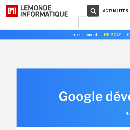
ACTUALITÉS
En ce moment :
HP POLY
C
Google dévo
Be