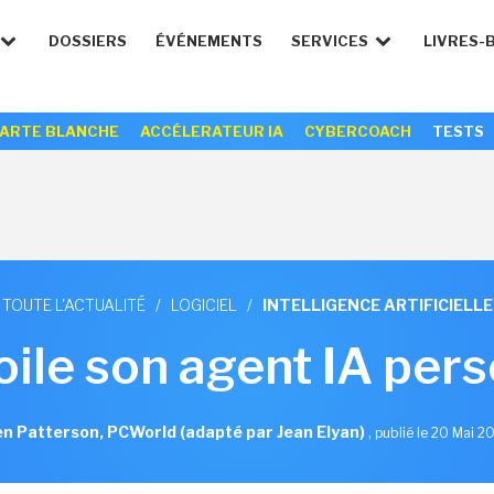
DOSSIERS
ÉVÉNEMENTS
SERVICES
LIVRES-
ARTE BLANCHE
ACCÉLERATEUR IA
CYBERCOACH
TESTS
TOUTE L'ACTUALITÉ
/
LOGICIEL
/
INTELLIGENCE ARTIFICIELLE
ile son agent IA per
n Patterson, PCWorld (adapté par Jean Elyan)
,
publié le 20 Mai 2