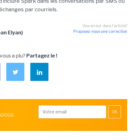
e d’inclure Spark dans les conversations par SMS ou
échanges par courriels.
Une erreur dans l'article?
Proposez-nous une correction
an Elyan)
 vous a plu?
Partagez le !
OK
 50000