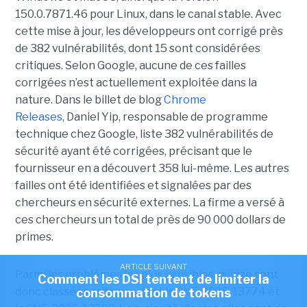
150.0.7871.46 pour Linux, dans le canal stable. Avec
cette mise à jour, les développeurs ont corrigé près
de 382 vulnérabilités, dont 15 sont considérées
critiques. Selon Google, aucune de ces failles
corrigées n’est actuellement exploitée dans la
nature. Dans le billet de blog
Chrome
Releases,
Daniel Yip, responsable de programme
technique chez Google, liste 382 vulnérabilités de
sécurité ayant été corrigées, précisant que le
fournisseur en a découvert 358 lui-même. Les autres
failles ont été identifiées et signalées par des
chercheurs en sécurité externes. La firme a versé à
ces chercheurs un total de près de 90 000 dollars de
primes.
ARTICLE SUIVANT
Parmi les problèmes les plus sensibles, quinze sont
Comment les DSI tentent de limiter la
donc classées critiques dont la
CVE-2026-13774
et
consommation de tokens