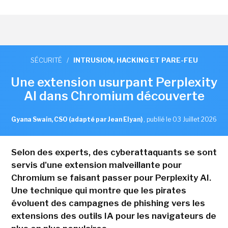
SÉCURITÉ
/
INTRUSION, HACKING ET PARE-FEU
Une extension usurpant Perplexity
AI dans Chromium découverte
Gyana Swain, CSO (adapté par Jean Elyan)
,
publié le 03 Juillet 2026
Selon des experts, des cyberattaquants se sont
servis d'une extension malveillante pour
Chromium se faisant passer pour Perplexity AI.
Une technique qui montre que les pirates
évoluent des campagnes de phishing vers les
extensions des outils IA pour les navigateurs de