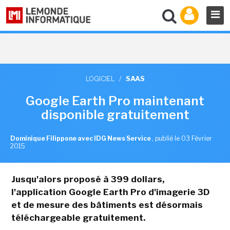
LOGICIEL
/
SAAS
Google Earth Pro maintenant
disponible gratuitement
Dominique Filippone avec IDG News Service
,
publié le 03 Février
2015
Jusqu'alors proposé à 399 dollars,
l'application Google Earth Pro d'imagerie 3D
et de mesure des bâtiments est désormais
téléchargeable gratuitement.