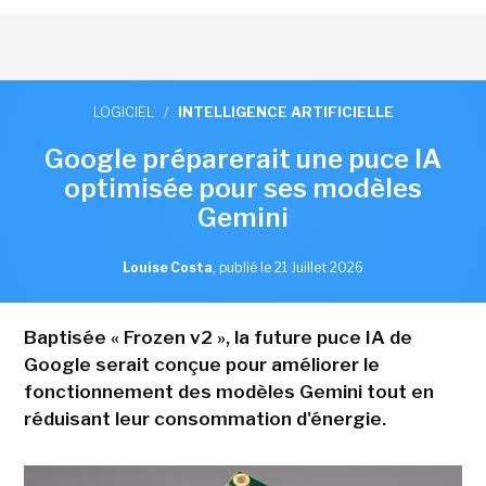
LOGICIEL
/
INTELLIGENCE ARTIFICIELLE
Google préparerait une puce IA
optimisée pour ses modèles
Gemini
Louise Costa
,
publié le 21 Juillet 2026
Baptisée « Frozen v2 », la future puce IA de
Google serait conçue pour améliorer le
fonctionnement des modèles Gemini tout en
réduisant leur consommation d'énergie.