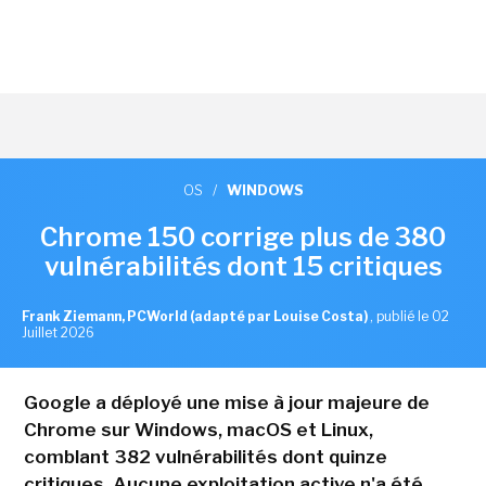
OS
/
WINDOWS
Chrome 150 corrige plus de 380
vulnérabilités dont 15 critiques
Frank Ziemann, PCWorld (adapté par Louise Costa)
,
publié le 02
Juillet 2026
Google a déployé une mise à jour majeure de
Chrome sur Windows, macOS et Linux,
comblant 382 vulnérabilités dont quinze
critiques. Aucune exploitation active n'a été