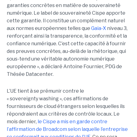
garanties concrètes en matière de souveraineté
numérique. Le label de souveraineté Cispe apporte
cette garantie. Il constitue un complément naturel
aux normes européennes telles que
Gaia-X
niveau 3,
renforçant ainsi la transparence, la conformité et la
confiance numérique. C’est cette capacité à fournir
des preuves concrètes, au-delà de la rhétorique, qui
sous-tend une véritable autonomie numérique
européenne », a déclaré Antoine Fournier, PDG de
Thésée Datacenter.
L’UE tient à se prémunir contre le
« sovereignty washing », ces affirmations de
fournisseurs de cloud étrangers selon lesquelles ils
répondraient aux critères de contrôle locaux. Le
mois dernier,
le C
ispe
a mis en garde contre
l’affirmation de Broadcom selon laquelle l’entreprise
se conformait aux conditions de l’UE
. Ce ne sera