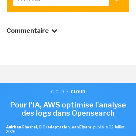
Commentaire
CLOUD
/
CLOUD
Pour l'IA, AWS optimise l'analyse
des logs dans Opensearch
Anirban Ghoshal, CIO (adaptation Jean Elyan)
,
publié le 02 Juillet
2026