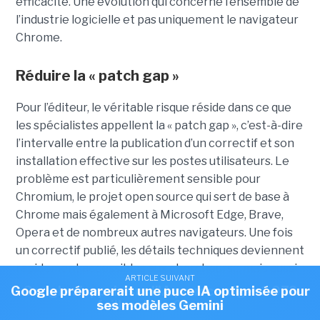
efficacité. Une évolution qui concerne l’ensemble de
l’industrie logicielle et pas uniquement le navigateur
Chrome.
Réduire la « patch gap »
Pour l’éditeur, le véritable risque réside dans ce que
les spécialistes appellent la « patch gap », c’est-à-dire
l’intervalle entre la publication d’un correctif et son
installation effective sur les postes utilisateurs. Le
problème est particulièrement sensible pour
Chromium, le projet open source qui sert de base à
Chrome mais également à Microsoft Edge, Brave,
Opera et de nombreux autres navigateurs. Une fois
un correctif publié, les détails techniques deviennent
rapidement accessibles aux chercheurs… mais aussi
ARTICLE SUIVANT
ARTICLE SUIVANT
aux attaquants.
Google préparerait une puce IA optimisée pour
Google s'appuie sur l'IA pour corriger 1 072
failles dans Chrome
ses modèles Gemini