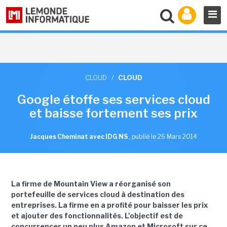
CLOUD
/
CLOUD
Google étoffe ses services cloud
et baisse fortement ses prix
Jacques Cheminat avec IDG NS
,
publié le 26 Mars 2014
La firme de Mountain View a réorganisé son
portefeuille de services cloud à destination des
entreprises. La firme en a profité pour baisser les prix
et ajouter des fonctionnalités. L'objectif est de
concurrencer un peu plus Amazon et Microsoft sur ce