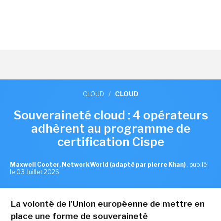
CLOUD
/
CLOUD
Souveraineté cloud : 4 opérateurs
adhèrent au programme de
certification Cispe
Maxwell Cooter, NetworkWorld (adapté par pierre Khan)
,
publié
le 03 Juillet 2026
La volonté de l'Union européenne de mettre en
place une forme de souveraineté