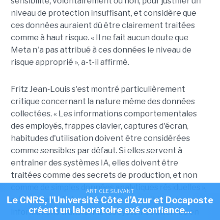
sensibilité, volontairement ou non, pour justifier un
niveau de protection insuffisant, et considère que
ces données auraient dû être clairement traitées
comme à haut risque. « Il ne fait aucun doute que
Meta n'a pas attribué à ces données le niveau de
risque approprié », a-t-il affirmé.
Fritz Jean-Louis s'est montré particulièrement
critique concernant la nature même des données
collectées. « Les informations comportementales
des employés, frappes clavier, captures d'écran,
habitudes d'utilisation doivent être considérées
comme sensibles par défaut. Si elles servent à
entraîner des systèmes IA, elles doivent être
traitées comme des secrets de production, et non
comme de simples données analytiques résiduelles »,
ARTICLE SUIVANT
a-t-il déclaré. Selon lui, la large accessibilité de ces
Le CNRS, l'Université Côte d'Azur et Docaposte
créent un laboratoire axé confiance...
informations transforme les systèmes internes en