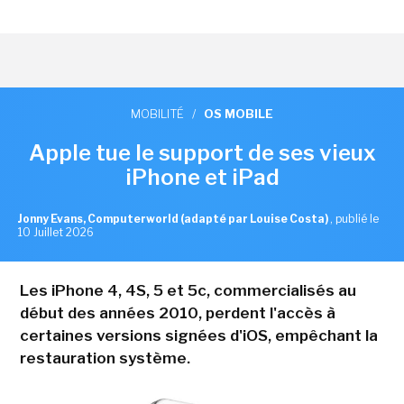
MOBILITÉ
/
OS MOBILE
Apple tue le support de ses vieux
iPhone et iPad
Jonny Evans, Computerworld (adapté par Louise Costa)
,
publié le
10 Juillet 2026
Les iPhone 4, 4S, 5 et 5c, commercialisés au
début des années 2010, perdent l'accès à
certaines versions signées d'iOS, empêchant la
restauration système.