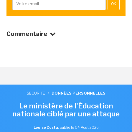
OK
Commentaire
SÉCURITÉ
/
DONNÉES PERSONNELLES
Le ministère de l'Éducation
nationale ciblé par une attaque
Louise Costa
,
publié le 04 Aout 2026