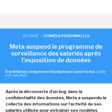
SÉCURITÉ
/
DONNÉES PERSONNELLES
Meta suspend le programme de
surveillance des salariés après
l'exposition de données
Evan Schuman, Computerworld (adapté par Louise Costa)
,
publié
le 25 Juin 2026
Après la découverte d'un bug dans la
confidentialité des données, Meta a suspendu la
collecte des informations sur l'activité de ses
salariés utilisée pour entraîner ses modèles