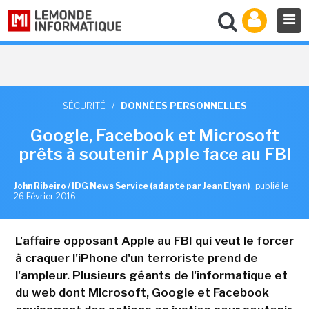
SÉCURITÉ
/
DONNÉES PERSONNELLES
Google, Facebook et Microsoft
prêts à soutenir Apple face au FBI
John Ribeiro / IDG News Service (adapté par Jean Elyan)
,
publié le
26 Février 2016
L'affaire opposant Apple au FBI qui veut le forcer
à craquer l'iPhone d'un terroriste prend de
l'ampleur. Plusieurs géants de l'informatique et
du web dont Microsoft, Google et Facebook