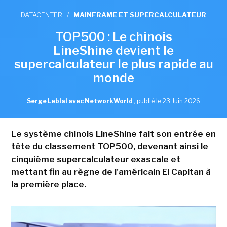
DATACENTER
/
MAINFRAME ET SUPERCALCULATEUR
TOP500 : Le chinois
LineShine devient le
supercalculateur le plus rapide au
monde
Serge Leblal avec NetworkWorld
,
publié le 23 Juin 2026
Le système chinois LineShine fait son entrée en
tête du classement TOP500, devenant ainsi le
cinquième supercalculateur exascale et
mettant fin au règne de l'américain El Capitan à
la première place.