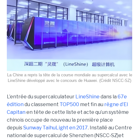
La Chine a repris la tête de la course mondiale au supercalcul avec le
LineShine développé avec le concours de Huawei. (Crédit NSCC‑SZ)
L’entrée du supercalculateur
LineShine
dans la
67e
édition
du classement
TOP500
met fin au
règne d’El
Capitan
en tête de cette liste et acte qu’un système
chinois occupe de nouveau la première place
depuis
Sunway TaihuLight en 2017
.
Installé au Centre
national de supercalcul de Shenzhen (NSCC‑SZ)et