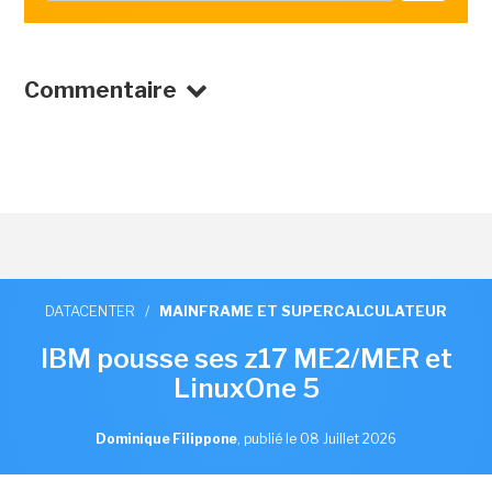
Commentaire
DATACENTER
/
MAINFRAME ET SUPERCALCULATEUR
IBM pousse ses z17 ME2/MER et
LinuxOne 5
Dominique Filippone
,
publié le 08 Juillet 2026