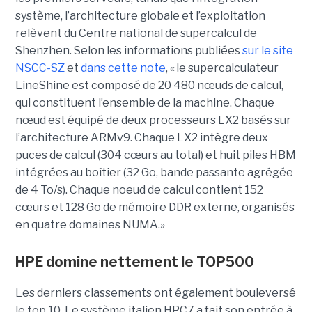
système, l’architecture globale et l’exploitation
relèvent du Centre national de supercalcul de
Shenzhen. Selon les informations publiées
sur le site
NSCC-SZ
et
dans cette note
, « l
e supercalculateur
LineShine est composé de 20 480 nœuds de calcul,
qui constituent l’ensemble de la machine. Chaque
nœud est équipé de deux processeurs LX2 basés sur
l’architecture ARMv9. Chaque LX2 intègre deux
puces de calcul (304 cœurs au total) et huit piles HBM
intégrées au boîtier (32 Go, bande passante agrégée
de 4 To/s). Chaque noeud de calcul contient 152
cœurs et 128 Go de mémoire DDR externe, organisés
en quatre domaines NUMA.»
HPE domine nettement le TOP500
Les derniers classements ont également bouleversé
le top 10. Le système italien HPC7 a fait son entrée à