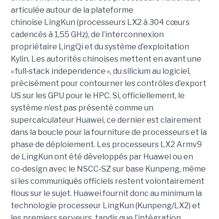
articulée autour de la plateforme
chinoise LingKun (processeurs LX2 à 304 cœurs
cadencés à 1,55 GHz), de l’interconnexion
propriétaire LingQi et du système d’exploitation
Kylin. Les autorités chinoises mettent en avant une
« full
‑
stack independence », du silicium au logiciel,
précisément pour contourner les contrôles d’export
US sur les GPU pour le HPC.
Si, officiellement, le
système n’est pas présenté comme un
supercalculateur Huawei, ce dernier est clairement
dans la boucle pour la fourniture de processeurs et la
phase de déploiement. Les processeurs LX2 Armv9
de LingKun ont été développés par Huawei ou en
co‑design avec le NSCC‑SZ sur base Kunpeng, même
si les communiqués officiels restent volontairement
flous sur le sujet. Huawei fournit donc au minimum la
technologie processeur LingKun (Kunpeng/LX2) et
les premiers serveurs, tandis que l’intégration