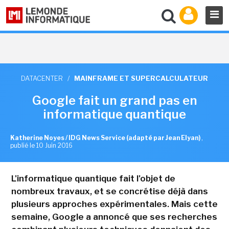
DATACENTER
/
MAINFRAME ET SUPERCALCULATEUR
Google fait un grand pas en
informatique quantique
Katherine Noyes / IDG News Service (adapté par Jean Elyan)
,
publié le 10 Juin 2016
L'informatique quantique fait l'objet de
nombreux travaux, et se concrétise déjà dans
plusieurs approches expérimentales. Mais cette
semaine, Google a annoncé que ses recherches