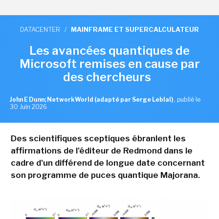
DATACENTER
/
MAINFRAME ET SUPERCALCULATEUR
Les avancées quantiques de
Microsoft remises en cause par
des chercheurs
John E Dunn; NetworkWorld (adapté par Serge Leblal)
,
publié le
30 Juin 2026
Des scientifiques sceptiques ébranlent les
affirmations de l'éditeur de Redmond dans le
cadre d'un différend de longue date concernant
son programme de puces quantique Majorana.