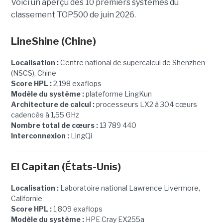
Voici un aperçu des 10 premiers systèmes du
classement TOP500 de juin 2026.
LineShine
(Chine)
Localisation :
Centre national de supercalcul de Shenzhen
(NSCS), Chine
Score HPL :
2,198 exaflops
Modèle du système :
plateforme LingKun
Architecture de calcul :
processeurs LX2 à 304 cœurs
cadencés à 1,55 GHz
Nombre total de cœurs :
13 789 440
Interconnexion :
LingQi
El Capitan (États-Unis)
Localisation :
Laboratoire national Lawrence Livermore,
Californie
Score HPL :
1,809 exaflops
Modèle du système :
HPE Cray EX255a