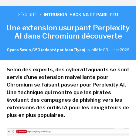
SÉCURITÉ
/
INTRUSION, HACKING ET PARE-FEU
Une extension usurpant Perplexity
AI dans Chromium découverte
Gyana Swain, CSO (adapté par Jean Elyan)
,
publié le 03 Juillet 2026
Selon des experts, des cyberattaquants se sont
servis d'une extension malveillante pour
Chromium se faisant passer pour Perplexity AI.
Une technique qui montre que les pirates
évoluent des campagnes de phishing vers les
extensions des outils IA pour les navigateurs de
plus en plus populaires.