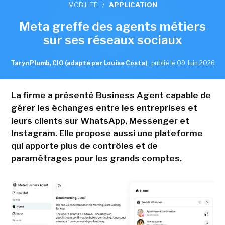
MOBILITÉ
/
APPLICATION
Meta greffe des agents métiers
sur ses réseaux sociaux
Taryn Plumb, CIO (adapté par Louise Costa)
,
publié le 09 Juin 2026
La firme a présenté Business Agent capable de
gérer les échanges entre les entreprises et
leurs clients sur WhatsApp, Messenger et
Instagram. Elle propose aussi une plateforme
qui apporte plus de contrôles et de
paramétrages pour les grands comptes.