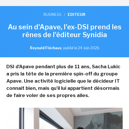
BUSINESS
/
EDITEUR
Au sein d'Apave, l'ex-DSI prend les
rênes de l'éditeur Synidia
Reynald Fléchaux
,
publié le 24 Juin 2026
DSI d'Apave pendant plus de 11 ans, Sacha Lukic
a pris la tête de la première spin-off du groupe
Apave. Une activité logicielle que le décideur IT
connaît bien, mais qu'il lui appartient désormais
de faire voler de ses propres ailes.