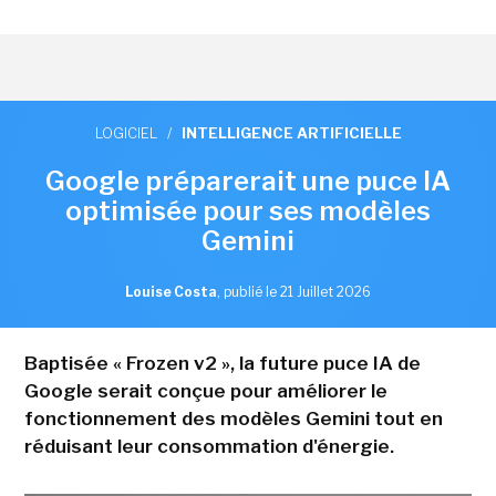
LOGICIEL
/
INTELLIGENCE ARTIFICIELLE
Google préparerait une puce IA
optimisée pour ses modèles
Gemini
Louise Costa
,
publié le 21 Juillet 2026
Baptisée « Frozen v2 », la future puce IA de
Google serait conçue pour améliorer le
fonctionnement des modèles Gemini tout en
réduisant leur consommation d'énergie.