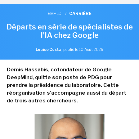
EMPLOI
/
CARRIÈRE
Départs en série de spécialistes de
l'IA chez Google
Louise Costa
,
publié le 10 Aout 2026
Demis Hassabis, cofondateur de Google
DeepMind, quitte son poste de PDG pour
prendre la présidence du laboratoire. Cette
réorganisation s'accompagne aussi du départ
de trois autres chercheurs.