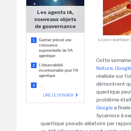
Les agents IA,
nouveaux objets
de gouvernance
La puce quantique 
Gartner prévoit une
1
croissance
exponentielle de l'IA
agentique
Cette semaine
L'observabilité
2
Nature
,
Googl
incontournable pour l'IA
réalisée sur l
agentique
démontrent que
...
3
quantique peu
LIRE LE DOSSIER
problème était
Google
a final
Sycamore à exé
quantique pseudo-aléatoire par rappor