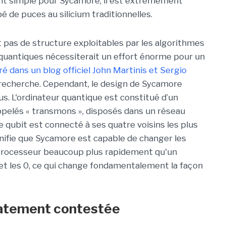
ent simple pour Sycamore, il est extrêmement
pé de puces au silicium traditionnelles.
nt pas de structure exploitables par les algorithmes
ts quantiques nécessiterait un effort énorme pour un
ré dans un blog officiel John Martinis et Sergio
e recherche. Cependant, le design de Sycamore
s. L'ordinateur quantique est constitué d’un
pelés « transmons », disposés dans un réseau
e qubit est connecté à ses quatre voisins les plus
gnifie que Sycamore est capable de changer les
u processeur beaucoup plus rapidement qu'un
1 et les 0, ce qui change fondamentalement la façon
atement contestée