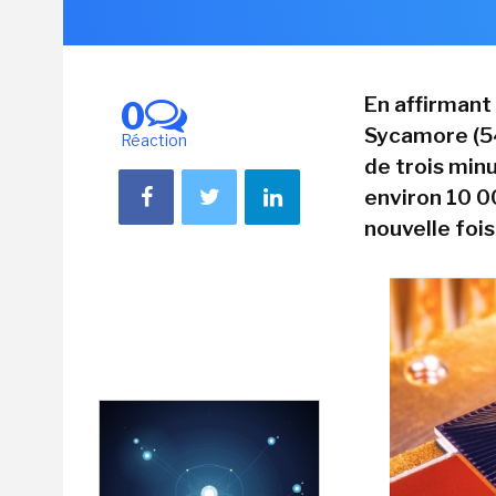
En affirmant
0
Sycamore (54
Réaction
de trois min
environ 10 0
nouvelle foi