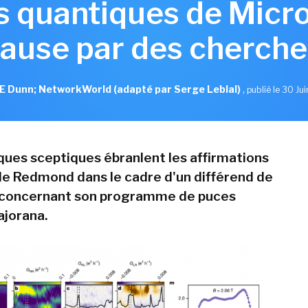
s quantiques de Micro
cause par des cherch
 E Dunn; NetworkWorld (adapté par Serge Leblal)
,
publié le 30 Ju
iques sceptiques ébranlent les affirmations
 de Redmond dans le cadre d'un différend de
 concernant son programme de puces
ajorana.