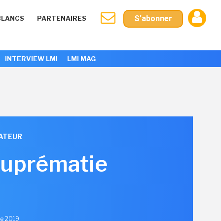
S'abonner
BLANCS
PARTENAIRES
INTERVIEW LMI
LMI MAG
ATEUR
 suprématie
re 2019