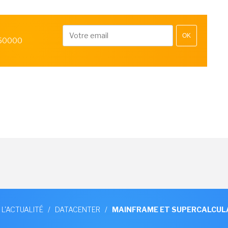
OK
 50000
 L'ACTUALITÉ
/
DATACENTER
/
MAINFRAME ET SUPERCALCUL