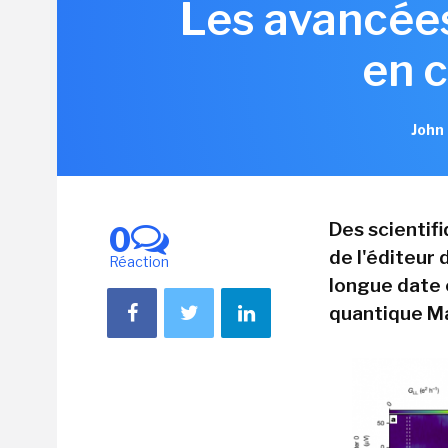
Les avancée
en 
John
Des scientif
0
de l'éditeur
Réaction
longue date
quantique M