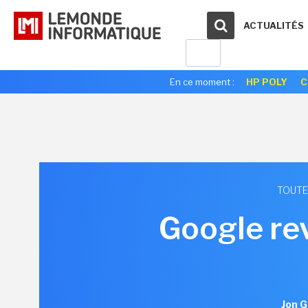
ACTUALITÉS
En ce moment :
HP POLY
C
TOUTE
Google rev
Jon G