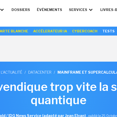
DOSSIERS
ÉVÉNEMENTS
SERVICES
LIVRES-
ARTE BLANCHE
ACCÉLERATEUR IA
CYBERCOACH
TESTS
 L'ACTUALITÉ
/
DATACENTER
/
MAINFRAME ET SUPERCALCUL
endique trop vite la
quantique
old / IDG News Service (adapté par Jean Elyan)
,
publié le 25 Octob