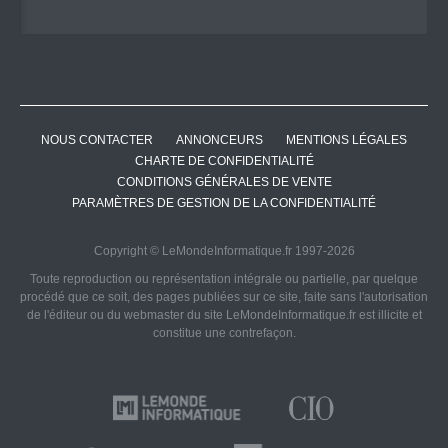
NOUS CONTACTER
ANNONCEURS
MENTIONS LÉGALES
CHARTE DE CONFIDENTIALITÉ
CONDITIONS GÉNÉRALES DE VENTE
PARAMÈTRES DE GESTION DE LA CONFIDENTIALITÉ
Copyright © LeMondeInformatique.fr 1997-2026
Toute reproduction ou représentation intégrale ou partielle, par quelque
procédé que ce soit, des pages publiées sur ce site, faite sans l'autorisation
de l'éditeur ou du webmaster du site LeMondeInformatique.fr est illicite et
constitue une contrefaçon.