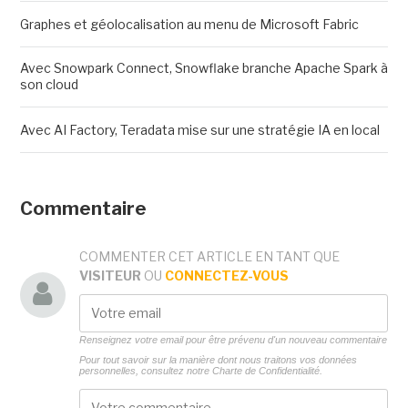
Graphes et géolocalisation au menu de Microsoft Fabric
Avec Snowpark Connect, Snowflake branche Apache Spark à
son cloud
Avec AI Factory, Teradata mise sur une stratégie IA en local
Commentaire
COMMENTER CET ARTICLE EN TANT QUE
VISITEUR
OU
CONNECTEZ-VOUS
Renseignez votre email pour être prévenu d'un nouveau commentaire
Pour tout savoir sur la manière dont nous traitons vos données
personnelles, consultez notre
Charte de Confidentialité.