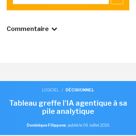
Commentaire
LOGICIEL
/
DÉCISIONNEL
Tableau greffe l'IA agentique à sa
pile analytique
Dominique Filippone
,
publié le 06 Juillet 2026