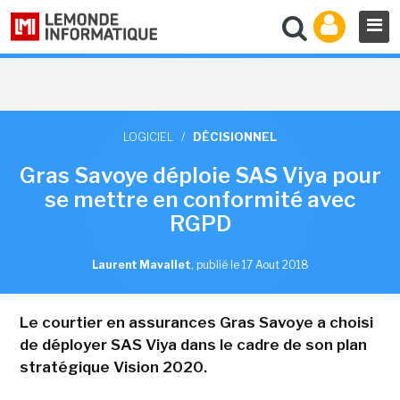
LOGICIEL
/
DÉCISIONNEL
Gras Savoye déploie SAS Viya pour
se mettre en conformité avec
RGPD
Laurent Mavallet
,
publié le 17 Aout 2018
Le courtier en assurances Gras Savoye a choisi
de déployer SAS Viya dans le cadre de son plan
stratégique Vision 2020.