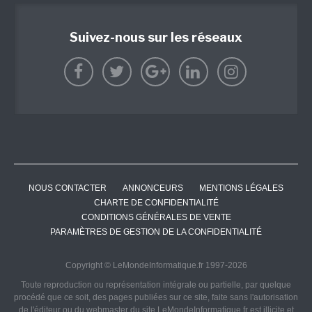
Suivez-nous sur les réseaux
NOUS CONTACTER
ANNONCEURS
MENTIONS LÉGALES
CHARTE DE CONFIDENTIALITÉ
CONDITIONS GÉNÉRALES DE VENTE
PARAMÈTRES DE GESTION DE LA CONFIDENTIALITÉ
Copyright © LeMondeInformatique.fr 1997-2026
Toute reproduction ou représentation intégrale ou partielle, par quelque
procédé que ce soit, des pages publiées sur ce site, faite sans l'autorisation
de l'éditeur ou du webmaster du site LeMondeInformatique.fr est illicite et