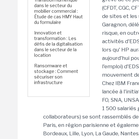
dans le secteur du
(CFDT, CGC, CF
mobilier commercial :
de sites et le
Étude de cas HMY Haut
du formulaire
Garagnon, délé
risque, en out
Innovation et
transformation : Les
activités d'ED
défis de la digitalisation
lors qu' HP aur
dans le secteur de la
location
aujourd'hui po
Ransomware et
l'emploi) d'EDS
stockage : Comment
mouvement de p
sécuriser son
infrastructure
Chez IBM France
lancée à l'init
FO, SNA, UNSA)
1 500 salariés 
collaborateurs) se sont rassemblés deva
Paris, en région parisienne et égalemen
Bordeaux, Lille, Lyon, La Gaude, Nantes