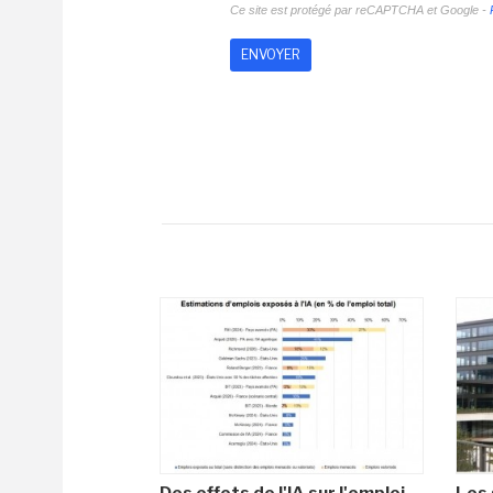
Ce site est protégé par reCAPTCHA et Google -
Des effets de l'IA sur l'emploi
Les 