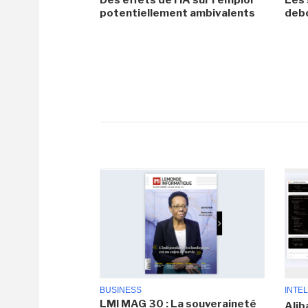
potentiellement ambivalents
debo
BUSINESS
INTEL
LMI MAG 30 : La souveraineté
Alib