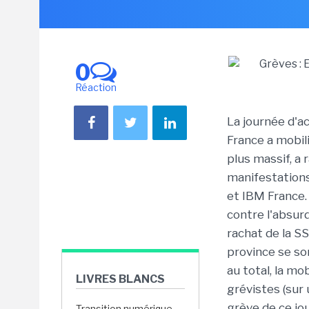
0
Réaction
La journée d'ac
France a mobil
plus massif, a
manifestations
et IBM France. 
contre l'absur
rachat de la SS
province se so
au total, la mo
LIVRES BLANCS
grévistes (sur 
grève de ce jou
Transition numérique