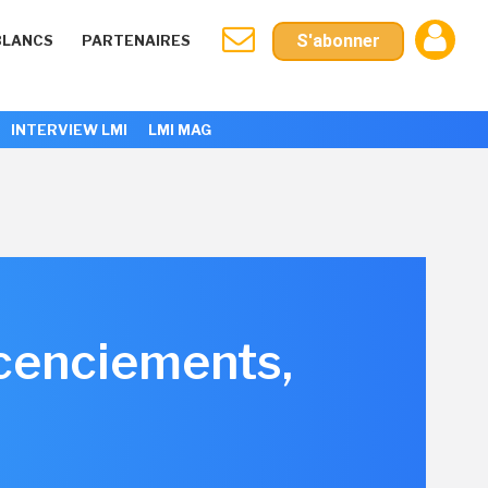
S'abonner
BLANCS
PARTENAIRES
INTERVIEW LMI
LMI MAG
icenciements,