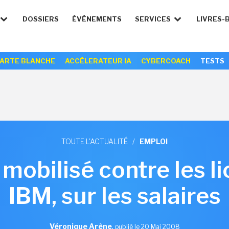
DOSSIERS
ÉVÉNEMENTS
SERVICES
LIVRES-
ARTE BLANCHE
ACCÉLERATEUR IA
CYBERCOACH
TESTS
TOUTE L'ACTUALITÉ
/
EMPLOI
 mobilisé contre les l
IBM, sur les salaires
Véronique Arène
,
publié le 20 Mai 2008