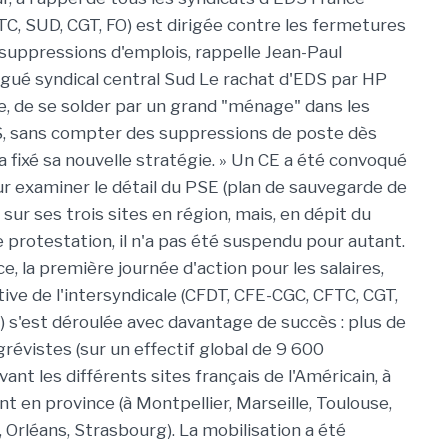
TC, SUD, CGT, FO) est dirigée contre les fermetures
s suppressions d'emplois, rappelle Jean-Paul
gué syndical central Sud Le rachat d'EDS par HP
re, de se solder par un grand "ménage" dans les
S, sans compter des suppressions de poste dès
a fixé sa nouvelle stratégie. » Un CE a été convoqué
ur examiner le détail du PSE (plan de sauvegarde de
 sur ses trois sites en région, mais, en dépit du
rotestation, il n'a pas été suspendu pour autant.
, la première journée d'action pour les salaires,
iative de l'intersyndicale (CFDT, CFE-CGC, CFTC, CGT,
 s'est déroulée avec davantage de succès : plus de
grévistes (sur un effectif global de 9 600
nt les différents sites français de l'Américain, à
t en province (à Montpellier, Marseille, Toulouse,
, Orléans, Strasbourg). La mobilisation a été