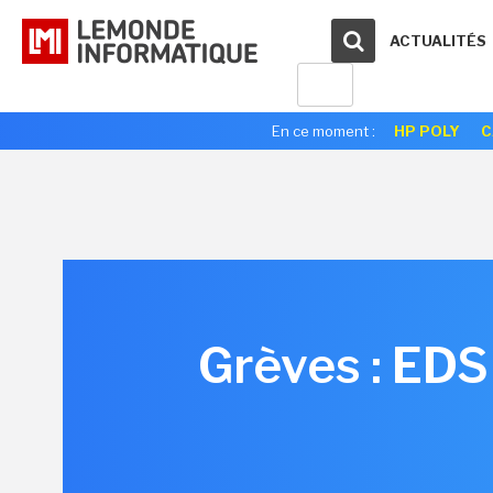
ACTUALITÉS
En ce moment :
HP POLY
C
Grèves : EDS