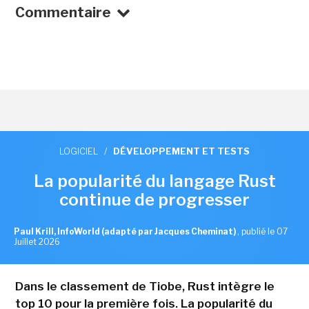
Commentaire
LOGICIEL
/
DÉVELOPPEMENT ET TESTS
La popularité du langage Rust
continue de progresser
Paul Krill, InfoWorld (adapté par Jacques Cheminat)
,
publié le 07
Juillet 2026
Dans le classement de Tiobe, Rust intègre le
top 10 pour la première fois. La popularité du