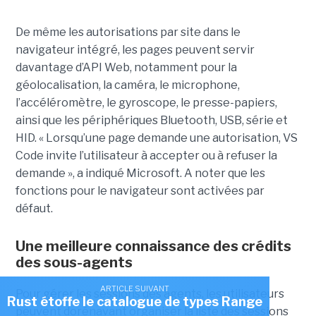
De même les autorisations par site dans le
navigateur intégré, les pages peuvent servir
davantage d’API Web, notamment pour la
géolocalisation, la caméra, le microphone,
l’accéléromètre, le gyroscope, le presse-papiers,
ainsi que les périphériques Bluetooth, USB, série et
HID. « Lorsqu’une page demande une autorisation, VS
Code invite l’utilisateur à accepter ou à refuser la
demande », a indiqué Microsoft. A noter que les
fonctions pour le navigateur sont activées par
défaut.
Une meilleure connaissance des crédits
des sous-agents
ARTICLE SUIVANT
Pour gérer les sessions des agents, les utilisateurs
Rust étoffe le catalogue de types Range
peuvent dorénavant organiser la liste des sessions