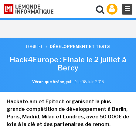
LOGICIEL
/
DÉVELOPPEMENT ET TESTS
Hack4Europe : Finale le 2 juillet à
Bercy
Véronique Arène
,
publié le 08 Juin 2015
Hackate.am et Epitech organisent la plus
grande compétition de développement à Berlin,
Paris, Madrid, Milan et Londres, avec 50 000€ de
lots à la clé et des partenaires de renom.