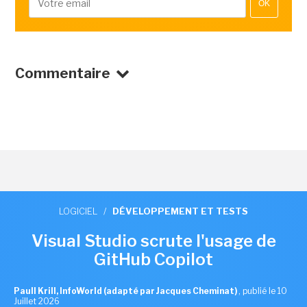
OK
Commentaire
LOGICIEL
/
DÉVELOPPEMENT ET TESTS
Visual Studio scrute l'usage de
GitHub Copilot
Paull Krill, InfoWorld (adapté par Jacques Cheminat)
,
publié le 10
Juillet 2026