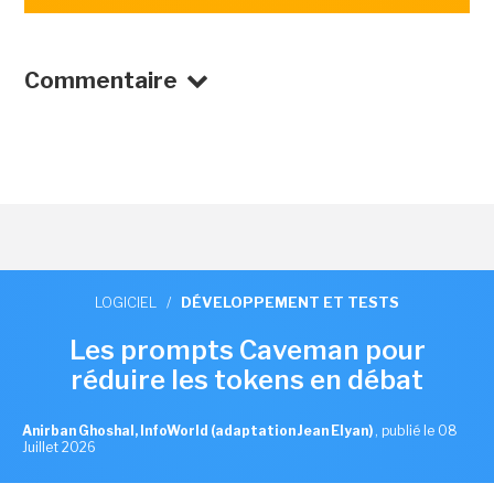
Commentaire
LOGICIEL
/
DÉVELOPPEMENT ET TESTS
Les prompts Caveman pour
réduire les tokens en débat
Anirban Ghoshal, InfoWorld (adaptation Jean Elyan)
,
publié le 08
Juillet 2026