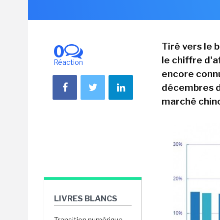
Tiré vers le
0
le chiffre d'
Réaction
encore connu
décembres de
marché chino
LIVRES BLANCS
Transition numérique