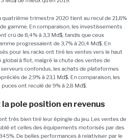
e 3 Md$ de mieux qu'en 2019.
quatrième trimestre 2020 tient au recul de 21,8%
t de gamme. En comparaison, les investissements
t crû de 8,4% à 3,3 Md$, tandis que ceux
gamme progressaient de 3,7% à 20,4 Md$. En
és pour les racks ont tiré les ventes vers le haut
 global à flot, malgré la chute des ventes de
e serveurs confondus, les achats de plateformes
réciés de 2,9% à 23,1 Md$. En comparaison, les
e puces ont reculé de 9% à 2,8 Md$.
 la pole position en revenus
 très bien tiré leur épingle du jeu. Les ventes de
blé et celles des équipements motorisés par des
45%. De belles performances à relativiser par le