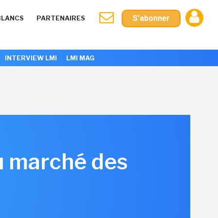
S'abonner
BLANCS
PARTENAIRES
INTERVIEW LMI
LMI MAG
u marché des