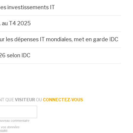
es investissements IT
A au T4 2025
 sur les dépenses IT mondiales, met en garde IDC
26 selon IDC
NT QUE
VISITEUR
OU
CONNECTEZ-VOUS
 nouveau commentaire
ns vos données
ialité.