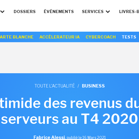
DOSSIERS
ÉVÉNEMENTS
SERVICES
LIVRES-
ARTE BLANCHE
ACCÉLERATEUR IA
CYBERCOACH
TESTS
TOUTE L'ACTUALITÉ
/
BUSINESS
 timide des revenus d
serveurs au T4 2020
Fabrice Alessi
,
publié le 16 Mars 2021