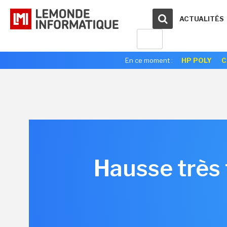
ACTUALITÉS
En ce moment :
HP POLY
C
Hausse très