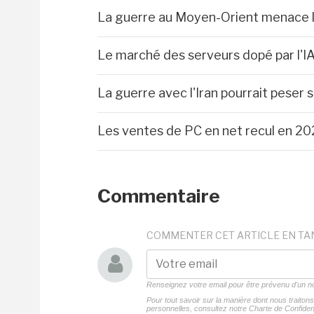
La guerre au Moyen-Orient menace l
Le marché des serveurs dopé par l'I
La guerre avec l'Iran pourrait peser
Les ventes de PC en net recul en 20
Commentaire
COMMENTER CET ARTICLE EN TA
Renseignez votre email pour être prévenu d'un
Pour tout savoir sur la manière dont nous traito
personnelles, consultez notre
Charte de Confident