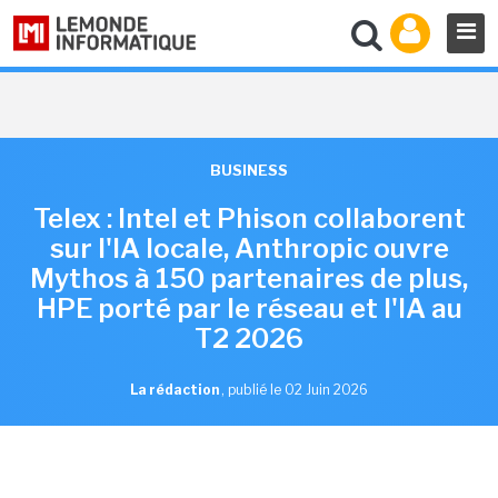
BUSINESS
Telex : Intel et Phison collaborent
sur l'IA locale, Anthropic ouvre
Mythos à 150 partenaires de plus,
HPE porté par le réseau et l'IA au
T2 2026
La rédaction
,
publié le 02 Juin 2026