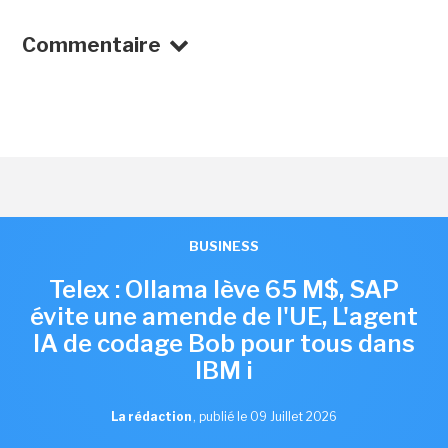
Commentaire
BUSINESS
Telex : Ollama lève 65 M$, SAP
évite une amende de l'UE, L'agent
IA de codage Bob pour tous dans
IBM i
La rédaction
,
publié le 09 Juillet 2026