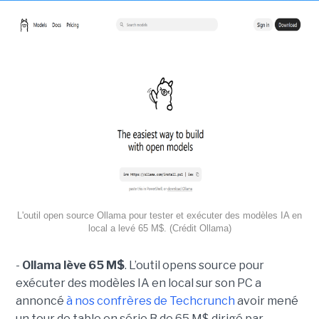
L'outil open source Ollama pour tester et exécuter des modèles IA en
local a levé 65 M$. (Crédit Ollama)
-
Ollama lève 65 M$
. L’outil opens source pour
exécuter des modèles IA en local sur son PC a
annoncé
à nos confrères de Techcrunch
avoir mené
un tour de table en série B de 65 M$ dirigé par