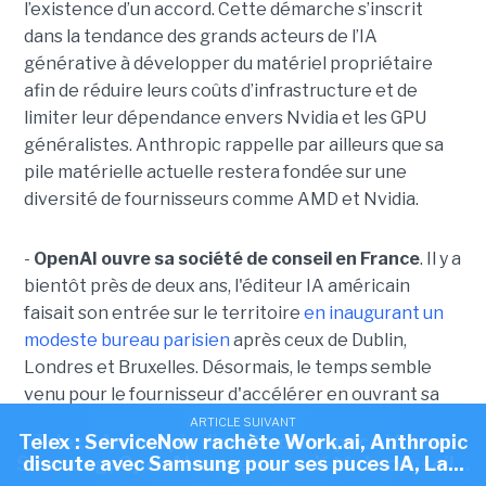
l’existence d’un accord. Cette démarche s’inscrit
dans la tendance des grands acteurs de l’IA
générative à développer du matériel propriétaire
afin de réduire leurs coûts d’infrastructure et de
limiter leur dépendance envers Nvidia et les GPU
généralistes. Anthropic rappelle par ailleurs que sa
pile matérielle actuelle restera fondée sur une
diversité de fournisseurs comme AMD et Nvidia.
-
OpenAI ouvre sa société de conseil en France
. Il y a
bientôt près de deux ans, l'éditeur IA américain
faisait son entrée sur le territoire
en inaugurant un
modeste bureau parisien
après ceux de Dublin,
Londres et Bruxelles. Désormais, le temps semble
venu pour le fournisseur d'accélérer en ouvrant sa
société de conseil à Paris qui pourrait bien se
ARTICLE SUIVANT
ARTICLE SUIVANT
Telex : ServiceNow rachète Work.ai, Anthropic
Telex : Anthropic discute d'une puce IA avec
positionner comme un sérieux concurrent aux ESN
Samsung, OpenAI ouvre sa société de conseil...
discute avec Samsung pour ses puces IA, La...
françaises comme Atos, Capgemini ou encore Sopra