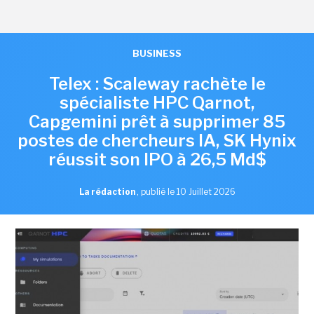
BUSINESS
Telex : Scaleway rachète le
spécialiste HPC Qarnot,
Capgemini prêt à supprimer 85
postes de chercheurs IA, SK Hynix
réussit son IPO à 26,5 Md$
La rédaction
,
publié le 10 Juillet 2026