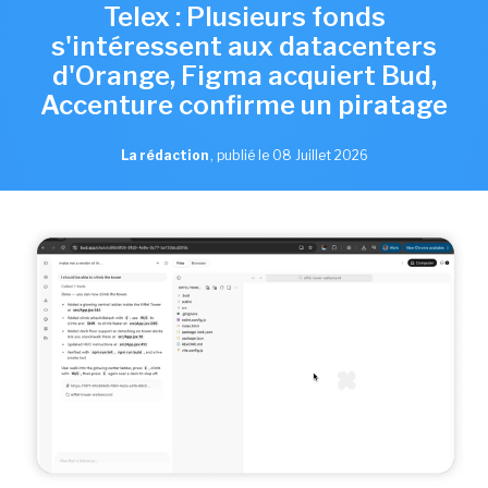
Telex : Plusieurs fonds
s'intéressent aux datacenters
d'Orange, Figma acquiert Bud,
Accenture confirme un piratage
La rédaction
,
publié le 08 Juillet 2026