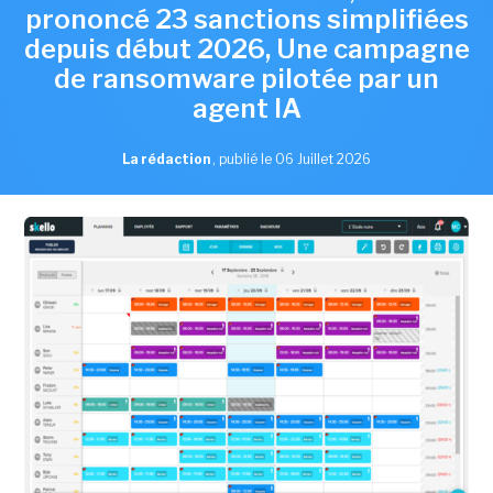
prononcé 23 sanctions simplifiées
depuis début 2026, Une campagne
de ransomware pilotée par un
agent IA
La rédaction
,
publié le 06 Juillet 2026