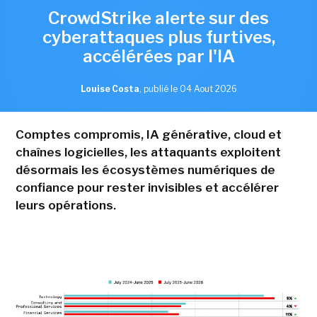
CrowdStrike alerte sur des
cyberattaques plus furtives,
accélérées par l'IA
Louise Costa
,
publié le 04 Aout 2026
Comptes compromis, IA générative, cloud et
chaînes logicielles, les attaquants exploitent
désormais les écosystèmes numériques de
confiance pour rester invisibles et accélérer
leurs opérations.