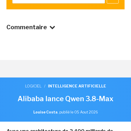
Commentaire
LOGICIEL
/
INTELLIGENCE ARTIFICIELLE
Alibaba lance Qwen 3.8-Max
Louise Costa
,
publié le 05 Aout 2026