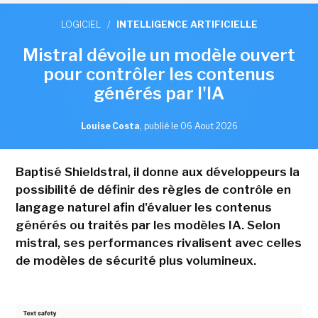
LOGICIEL
/
INTELLIGENCE ARTIFICIELLE
Mistral dévoile un modèle ouvert
pour contrôler les contenus
générés par l'IA
Louise Costa
,
publié le 06 Aout 2026
Baptisé Shieldstral, il donne aux développeurs la
possibilité de définir des règles de contrôle en
langage naturel afin d'évaluer les contenus
générés ou traités par les modèles IA. Selon
mistral, ses performances rivalisent avec celles
de modèles de sécurité plus volumineux.