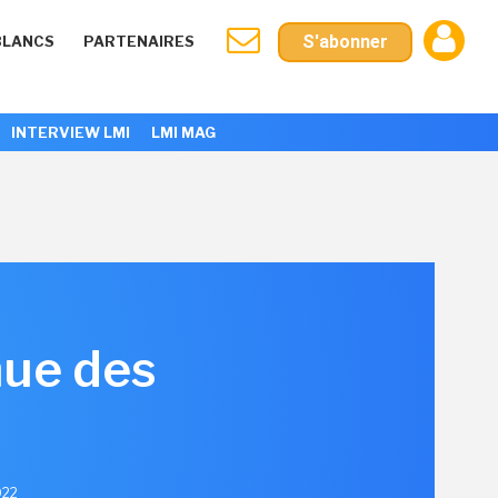
S'abonner
BLANCS
PARTENAIRES
INTERVIEW LMI
LMI MAG
hue des
022