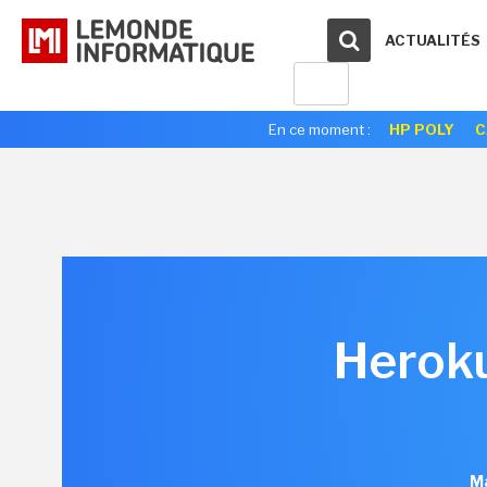
ACTUALITÉS
En ce moment :
HP POLY
C
Heroku
Ma