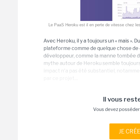
Le PaaS Heroku est il en perte de vitesse chez les
Avec Heroku, il y a toujours un « mais ». 
plateforme comme de quelque chose de « 
développeur, comme la manne tombée du ci
mythe autour de Heroku semble toujours d
impact n'a pas été substantiel, notammen
par ce projet....
Il vous reste
Vous devez posséder u
JE CRÉ