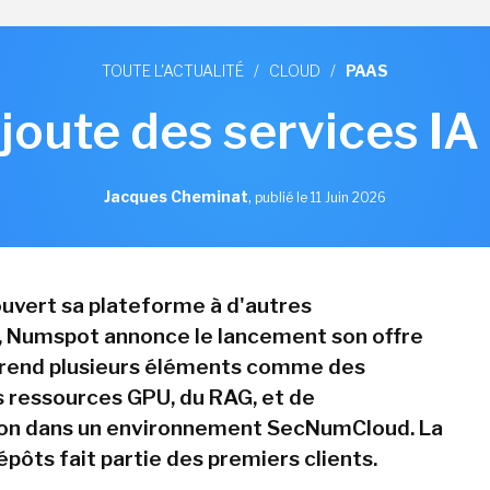
TOUTE L'ACTUALITÉ
/
CLOUD
/
PAAS
oute des services IA
Jacques Cheminat
,
publié le 11 Juin 2026
ouvert sa plateforme à d'autres
, Numspot annonce le lancement son offre
prend plusieurs éléments comme des
 ressources GPU, du RAG, et de
ion dans un environnement SecNumCloud. La
pôts fait partie des premiers clients.