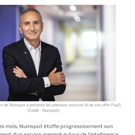
nt de Numspot a présenté les premiers services IA de son offre PaaS.
(Crédit : Numspot)
es mois, Numspot étoffe progressivement son
ent d’un service managé autour de l’intelligence