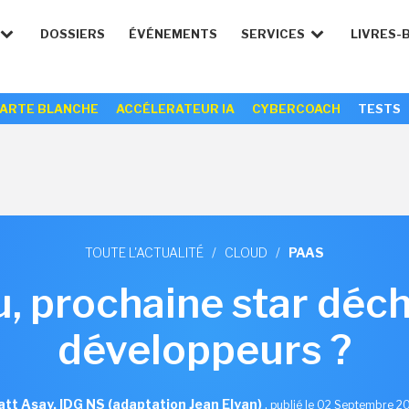
DOSSIERS
ÉVÉNEMENTS
SERVICES
LIVRES-
ARTE BLANCHE
ACCÉLERATEUR IA
CYBERCOACH
TESTS
TOUTE L'ACTUALITÉ
/
CLOUD
/
PAAS
, prochaine star déc
développeurs ?
tt Asay, IDG NS (adaptation Jean Elyan)
,
publié le 02 Septembre 2