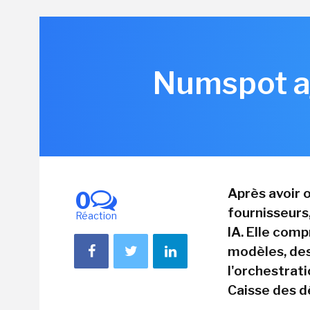
Numspot aj
Après avoir 
0
fournisseurs
Réaction
IA. Elle com
modèles, des
l'orchestrat
Caisse des dé