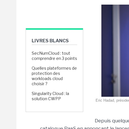
LIVRES BLANCS
SecNumCloud : tout
comprendre en 3 points
Quelles plateformes de
protection des
workloads cloud
choisir ?
Singularity Cloud : la
solution CWPP
Eric Hadad, préside
Depuis quelqu
catalogue PaaS en annonçant le lancem