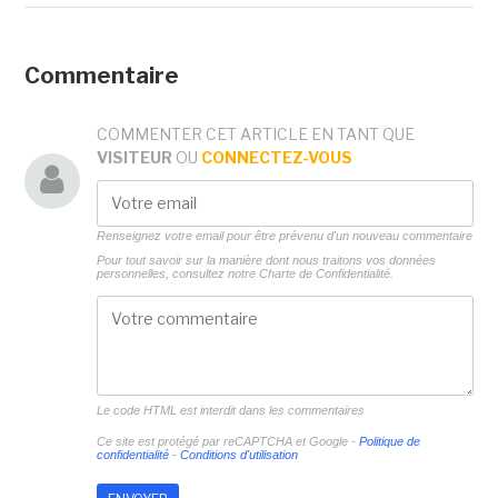
Commentaire
COMMENTER CET ARTICLE EN TANT QUE
VISITEUR
OU
CONNECTEZ-VOUS
Renseignez votre email pour être prévenu d'un nouveau commentaire
Pour tout savoir sur la manière dont nous traitons vos données
personnelles, consultez notre
Charte de Confidentialité.
Le code HTML est interdit dans les commentaires
Ce site est protégé par reCAPTCHA et Google -
Politique de
confidentialité
-
Conditions d'utilisation