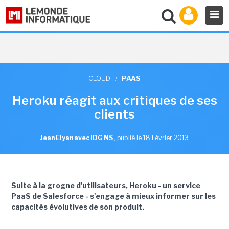
CLOUD
/
PAAS
Heroku réagit aux critiques de ses
clients
Jean Elyan avec IDG NS
,
publié le 18 Février 2013
Suite à la grogne d'utilisateurs, Heroku - un service
PaaS de Salesforce - s'engage à mieux informer sur les
capacités évolutives de son produit.