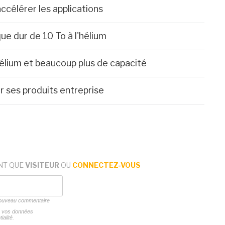
ccélérer les applications
e dur de 10 To à l'hélium
hélium et beaucoup plus de capacité
ur ses produits entreprise
NT QUE
VISITEUR
OU
CONNECTEZ-VOUS
 nouveau commentaire
ns vos données
ialité.