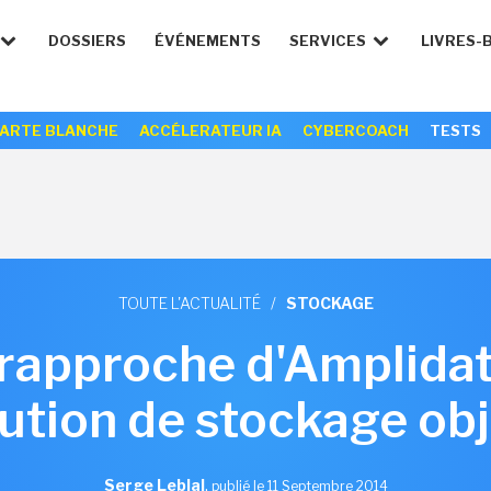
DOSSIERS
ÉVÉNEMENTS
SERVICES
LIVRES-
ARTE BLANCHE
ACCÉLERATEUR IA
CYBERCOACH
TESTS
TOUTE L'ACTUALITÉ
/
STOCKAGE
rapproche d'Amplidat
ution de stockage ob
Serge Leblal
,
publié le 11 Septembre 2014