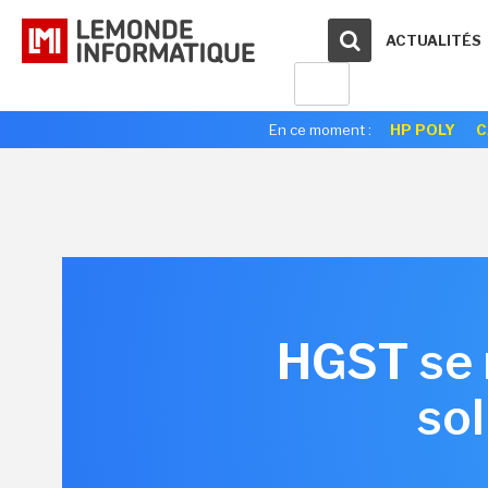
ACTUALITÉS
En ce moment :
HP POLY
C
HGST se 
sol