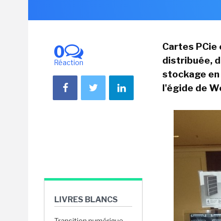
Cartes PCie 
0
distribuée, 
Réaction
stockage en
l'égide de W
LIVRES BLANCS
Transition numérique