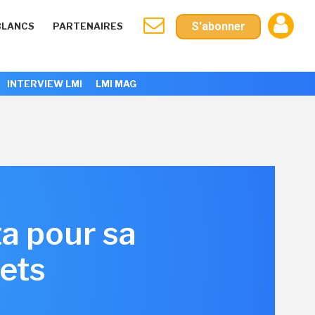
S'abonner
BLANCS
PARTENAIRES
INTERVIEW LMI
LMI MAG
a pour sa
jets