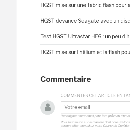
HGST mise sur une fabric flash pour a
HGST devance Seagate avec un disqu
Test HGST Ultrastar HE6 : un peu d'
HGST mise sur l'hélium et la flash po
Commentaire
COMMENTER CET ARTICLE EN TA
Renseignez votre email pour être prévenu d'un
Pour tout savoir sur la manière dont nous traito
personnelles, consultez notre
Charte de Confident