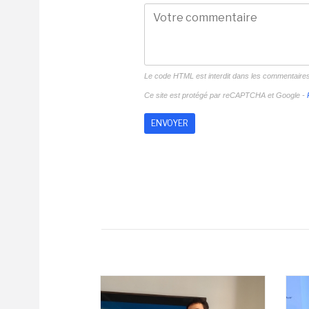
Le code HTML est interdit dans les commentaire
Ce site est protégé par reCAPTCHA et Google -