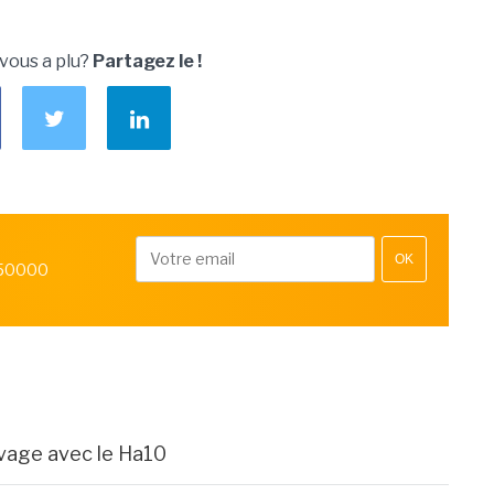
 vous a plu?
Partagez le !
OK
 50000
ivage avec le Ha10