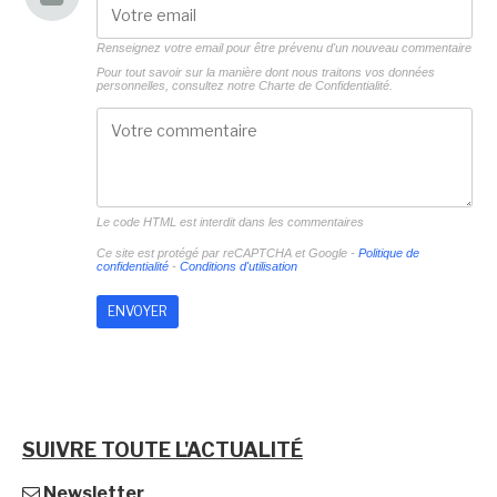
Renseignez votre email pour être prévenu d'un nouveau commentaire
Pour tout savoir sur la manière dont nous traitons vos données
personnelles, consultez notre
Charte de Confidentialité.
Le code HTML est interdit dans les commentaires
Ce site est protégé par reCAPTCHA et Google -
Politique de
confidentialité
-
Conditions d'utilisation
SUIVRE TOUTE L'ACTUALITÉ
Newsletter