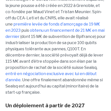
la jeune pousse a été créée en 2022 à Grenoble, et
co-fondée par Maud Vinet et Tristan Meunier. Spin-
off du CEA-Leti et du CNRS, elle avait réalisé
une
première levée de fonds d'amorçage de 19 M€
en 2023
puis
obtenu un financement de 21 M€ en mai
dernier
(dont 15 M€ de subvention de Bpifrance) pour
industrialiser la production de sa puce 100 qubits
physiques tolérante aux pannes, Q100T. En
décembre dernier, la société prévoyait déjà de lever
115 M€ avant d’être stoppée dans son élan par la
proposition de rachat de la société suisse Sealsq,
entré en négociation exclusive avec lui en début
d’année
. Une offre finalement abandonnée même si
Sealsq est aujourd’hui au capital (minoritaire) de la
start-up française.
Un déploiement à partir de 2027