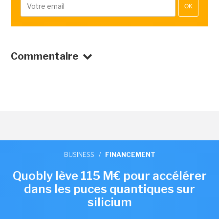
OK
Commentaire
BUSINESS
/
FINANCEMENT
Quobly lève 115 M€ pour accélérer
dans les puces quantiques sur
silicium