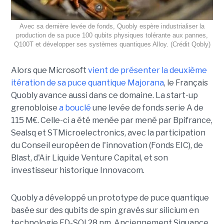
Avec sa dernière levée de fonds, Quobly espère industrialiser la
production de sa puce 100 qubits physiques tolérante aux pannes,
Q100T et développer ses systèmes quantiques Alloy. (Crédit Qobly)
Alors que Microsoft
vient de présenter la deuxième
itération de sa puce quantique Majorana
, le Français
Quobly avance aussi dans ce domaine. La start-up
grenobloise
a bouclé
une levée de fonds serie A de
115 M€. Celle-ci a été menée par mené par Bpifrance,
Sealsq et STMicroelectronics, avec la participation
du Conseil européen de l'innovation (Fonds EIC), de
Blast, d'Air Liquide Venture Capital, et son
investisseur historique Innovacom.
Quobly a développé un prototype de puce quantique
basée sur des qubits de spin gravés sur silicium en
technologie FD-SOI 28 nm. Anciennement Siquance,