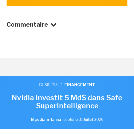
Commentaire
BUSINESS
/
FINANCEMENT
Nvidia investit 5 Md$ dans Safe
Superintelligence
Elgodjam Hanna
,
publié le 31 Juillet 2026