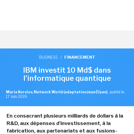
BUSINESS
/
FINANCEMENT
IBM investit 10 Md$ dans
l'informatique quantique
Maria Korolov, Network World (adaptation Jean Elyan)
,
publié le
17 Juin 2026
En consacrant plusieurs milliards de dollars à la
R&D, aux dépenses d'investissement, à la
fabrication, aux partenariats et aux fusions-