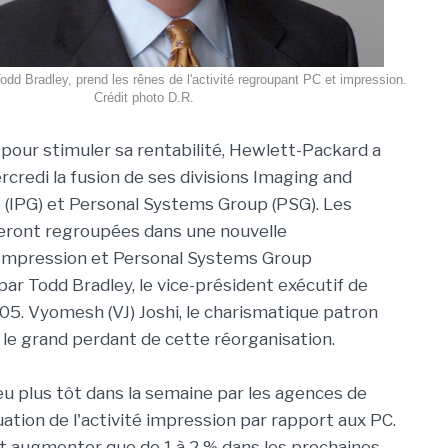
dd Bradley, prend les rênes de l'activité regroupant PC et impression.
Crédit photo D.R.
 pour stimuler sa rentabilité, Hewlett-Packard a
credi la fusion de ses divisions Imaging and
 (IPG) et Personal Systems Group (PSG). Les
eront regroupées dans une nouvelle
 Impression et Personal Systems Group
 par Todd Bradley, le vice-président exécutif de
5. Vyomesh (VJ) Joshi, le charismatique patron
c le grand perdant de cette réorganisation.
u plus tôt dans la semaine par les agences de
ation de l'activité impression par rapport aux PC.
t augmenter que de 1 à 2 % dans les prochaines