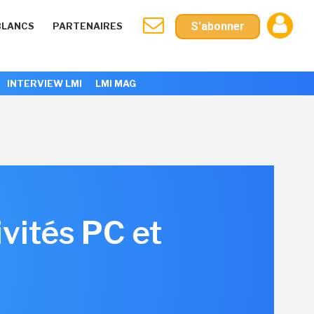
S'abonner
BLANCS
PARTENAIRES
INTERVIEW LMI
LMI MAG
ivités PC et