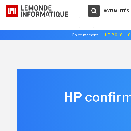
ACTUALITÉS
En ce moment :
HP POLY
C
HP confirme