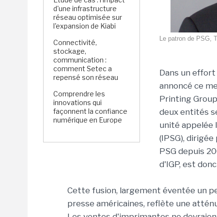
d'une infrastructure
réseau optimisée sur
l'expansion de Kiabi
Le patron de PSG, To
Connectivité,
stockage,
communication :
comment Setec a
Dans un effort
repensé son réseau
annoncé ce mer
Comprendre les
Printing Group
innovations qui
façonnent la confiance
deux entités s
numérique en Europe
unité appelée
(IPSG), dirigée
PSG depuis 200
d'IGP, est don
Cette fusion, largement éventée un pe
presse américaines, reflète une atténu
Les ventes d'imprimantes ne devraien