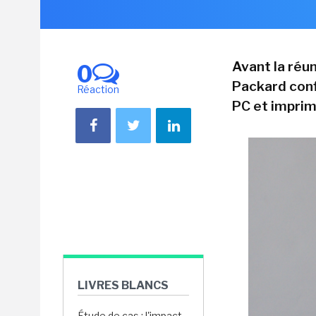
Avant la réu
0
Packard confi
Réaction
PC et imprim
LIVRES BLANCS
Étude de cas : l'impact