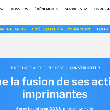
DOSSIERS
ÉVÉNEMENTS
SERVICES
LIVRES-
ARTE BLANCHE
ACCÉLERATEUR IA
CYBERCOACH
TESTS
TOUTE L'ACTUALITÉ
/
BUSINESS
/
CONSTRUCTEUR
 la fusion de ses act
imprimantes
Serge Leblal avec IDG NS
,
publié le 21 Mars 2012