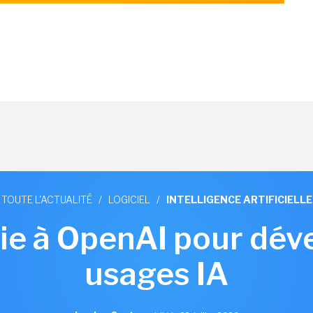
TOUTE L'ACTUALITÉ
/
LOGICIEL
/
INTELLIGENCE ARTIFICIELLE
ie à OpenAI pour dév
usages IA