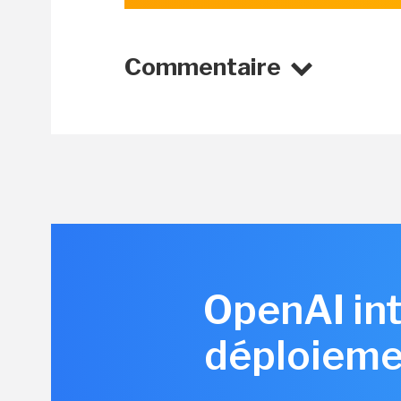
Commentaire
OpenAI int
déploiemen