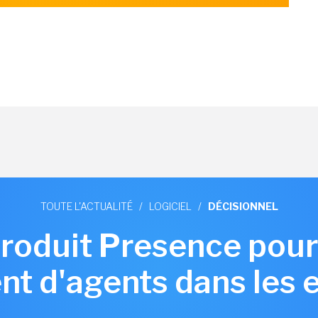
TOUTE L'ACTUALITÉ
/
LOGICIEL
/
DÉCISIONNEL
roduit Presence pour f
t d'agents dans les 