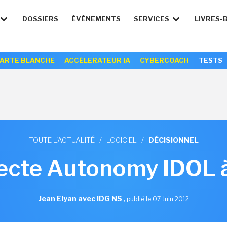
DOSSIERS
ÉVÉNEMENTS
SERVICES
LIVRES-
ARTE BLANCHE
ACCÉLERATEUR IA
CYBERCOACH
TESTS
TOUTE L'ACTUALITÉ
/
LOGICIEL
/
DÉCISIONNEL
ecte Autonomy IDOL 
Jean Elyan avec IDG NS
,
publié le 07 Juin 2012