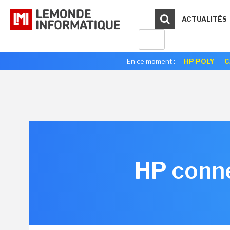
ACTUALITÉS
En ce moment :
HP POLY
C
HP conn