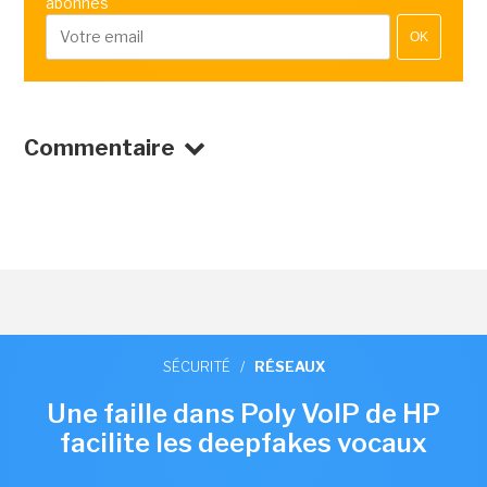
abonnés
OK
Commentaire
SÉCURITÉ
/
RÉSEAUX
Une faille dans Poly VoIP de HP
facilite les deepfakes vocaux