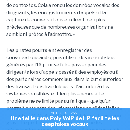
de contextes. Cela a rendu les données vocales des
dirigeants, les enregistrements d’appels et la
capture de conversations en direct bien plus
précieuses que de nombreuses organisations ne
semblent prêtes à l’admettre. »
Les pirates pourraient enregistrer des
conversations audio, puis utiliser des « deepfakes »
générés par l'IA pour se faire passer pour des
dirigeants lors d'appels passés à des employés ou à
des partenaires commerciaux, dans le but d'autoriser
des transactions frauduleuses, d'accéder à des
systèmes sensibles, et bien plus encore. « Le
problème ne se limite pas au fait que « quelqu'un
pourrait entendre des informations confidentielles »
ARTICLE SUIVANT
», a déclaré M. McKee. « Cela serait déjà suffisamment
Une faille dans Poly VoIP de HP facilite les
grave. Le problème plus général est que les
deepfakes vocaux