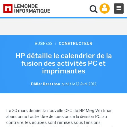
BUSINESS
/
CONSTRUCTEUR
HP détaille le calendrier de la
fusion des activités PC et
imprimantes
Didier Barathon
,
publié le 12 Avril 2012
Le 20 mars dernier, la nouvelle CEO de HP Meg Whitman
abandonne toute idée de cession de la division PC, au
contraire, les équipes sont remises sous tensions.