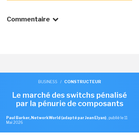
Commentaire
BUSINESS
/
CONSTRUCTEUR
Le marché des switchs pénalisé
par la pénurie de composants
Paul Barker, NetworkWorld (adapté par Jean Elyan)
,
publié le 11
Mai 2026