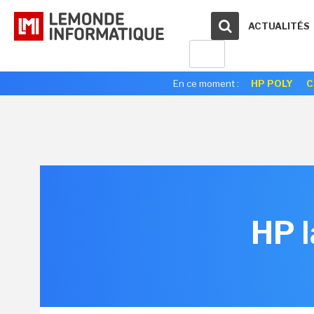
ACTUALITÉS
En ce moment :
HP POLY
C
HP l