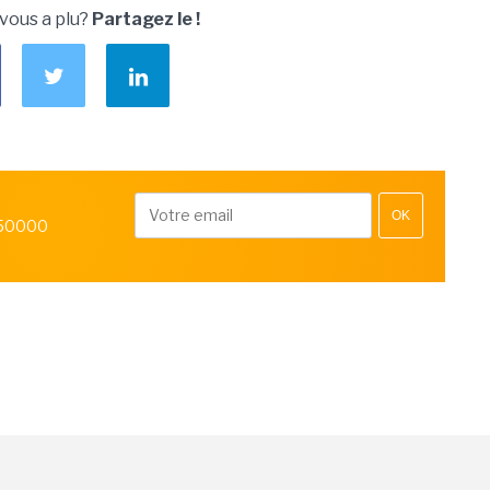
 vous a plu?
Partagez le !
OK
 50000