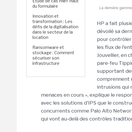
Étude de cas HMY Haut
du formulaire
La dernière gamme 
Innovation et
transformation : Les
HP a fait plusi
défis de la digitalisation
dévoilé sa der
dans le secteur de la
location
pour contrôler 
les flux de l'en
Ransomware et
stockage : Comment
Jouvellier, en
sécuriser son
pare-feu Tippi
infrastructure
supportant des
comprennent n
intrusions qui 
menaces en cours », explique le respon
avec les solutions d'IPS que le constru
concurrents comme Palo Alto Networks
qui vont au-delà des contrôles traditio