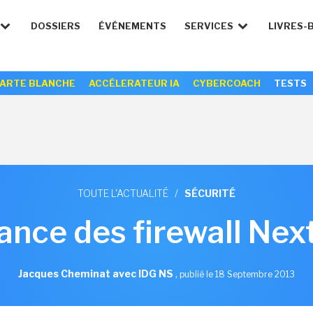
DOSSIERS
ÉVÉNEMENTS
SERVICES
LIVRES-
ARTE BLANCHE
ACCÉLERATEUR IA
CYBERCOACH
TESTS
TOUTE L'ACTUALITÉ
/
SÉCURITÉ
ance des firewall Ne
Jacques Cheminat avec IDG NS
,
publié le 18 Septembre 2013