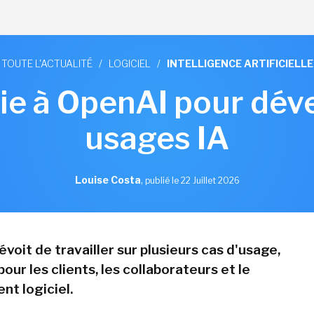
TOUTE L'ACTUALITÉ
/
LOGICIEL
/
INTELLIGENCE ARTIFICIELLE
ie à OpenAI pour dév
usages IA
Louise Costa
,
publié le 22 Juillet 2026
voit de travailler sur plusieurs cas d'usage,
r les clients, les collaborateurs et le
t logiciel.