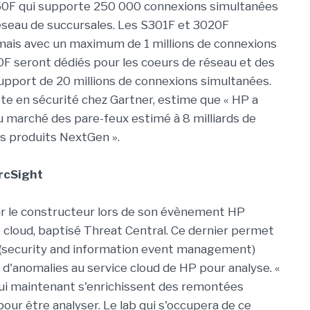
050F qui supporte 250 000 connexions simultanées
éseau de succursales. Les S301F et 3020F
mais avec un maximum de 1 millions de connexions
0F seront dédiés pour les coeurs de réseau et des
pport de 20 millions de connexions simultanées.
te en sécurité chez Gartner, estime que « HP a
u marché des pare-feux estimé à 8 milliards de
es produits NextGen ».
ArcSight
ar le constructeur lors de son évènement HP
e cloud, baptisé Threat Central. Ce dernier permet
EM (security and information event management)
d'anomalies au service cloud de HP pour analyse. «
 qui maintenant s'enrichissent des remontées
our être analyser. Le lab qui s'occupera de ce