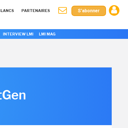
S'abonner
BLANCS
PARTENAIRES
INTERVIEW LMI
LMI MAG
xtGen