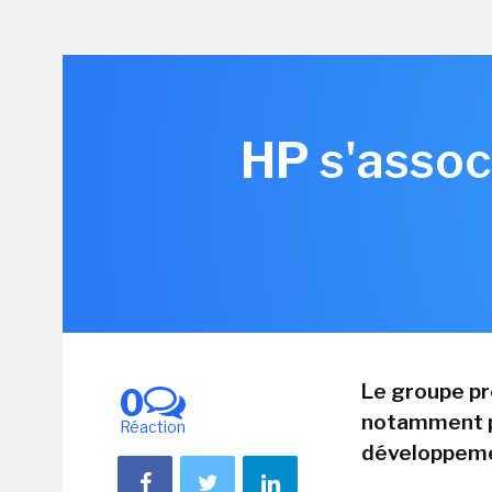
HP s'assoc
Le groupe pré
0
notamment pou
Réaction
développemen