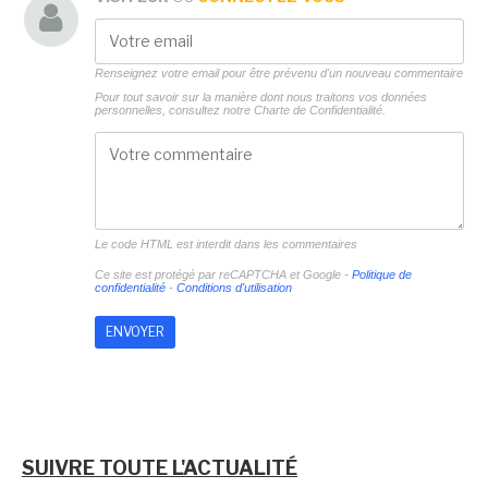
Renseignez votre email pour être prévenu d'un nouveau commentaire
Pour tout savoir sur la manière dont nous traitons vos données
personnelles, consultez notre
Charte de Confidentialité.
Le code HTML est interdit dans les commentaires
Ce site est protégé par reCAPTCHA et Google -
Politique de
confidentialité
-
Conditions d'utilisation
SUIVRE TOUTE L'ACTUALITÉ