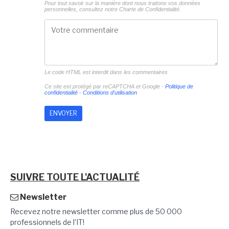
Pour tout savoir sur la manière dont nous traitons vos données
personnelles, consultez notre
Charte de Confidentialité.
Le code HTML est interdit dans les commentaires
Ce site est protégé par reCAPTCHA et Google -
Politique de
confidentialité
-
Conditions d'utilisation
SUIVRE TOUTE L'ACTUALITÉ
Newsletter
Recevez notre newsletter comme plus de 50 000
professionnels de l'IT!