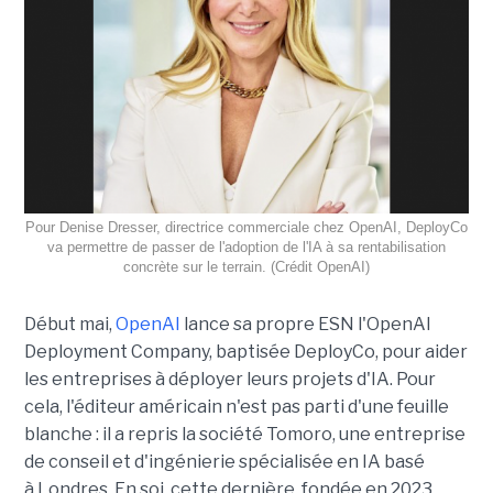
Pour Denise Dresser, directrice commerciale chez OpenAI, DeployCo
va permettre de passer de l'adoption de l'IA à sa rentabilisation
concrète sur le terrain. (Crédit OpenAI)
Début mai,
OpenAI
lance sa propre ESN l'OpenAI
Deployment Company, baptisée DeployCo, pour aider
les entreprises à déployer leurs projets d'IA. Pour
cela, l'éditeur américain n'est pas parti d'une feuille
blanche : il a repris la société Tomoro, une entreprise
de conseil et d'ingénierie spécialisée en IA basé
à Londres. En soi, cette dernière, fondée en 2023,