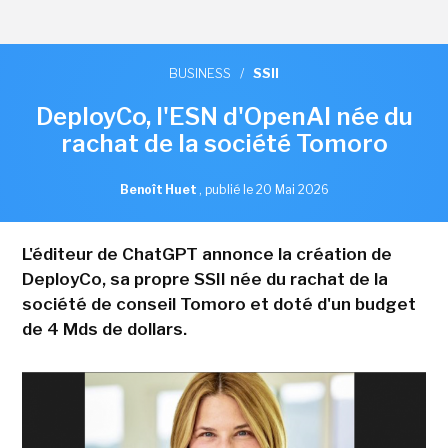
BUSINESS
/
SSII
DeployCo, l'ESN d'OpenAI née du
rachat de la société Tomoro
Benoît Huet
,
publié le 20 Mai 2026
L'éditeur de ChatGPT annonce la création de
DeployCo, sa propre SSII née du rachat de la
société de conseil Tomoro et doté d'un budget
de 4 Mds de dollars.