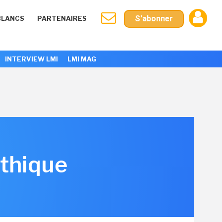
S'abonner
BLANCS
PARTENAIRES
INTERVIEW LMI
LMI MAG
éthique