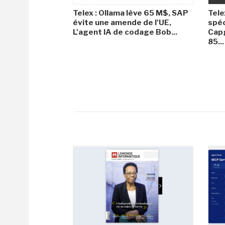
Telex : Ollama lève 65 M$, SAP
Tele
évite une amende de l'UE,
spéc
L'agent IA de codage Bob...
Capg
85...