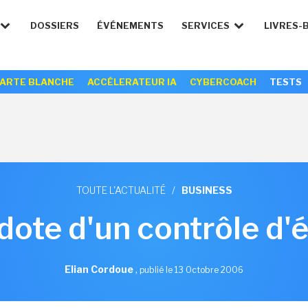
DOSSIERS
ÉVÉNEMENTS
SERVICES
LIVRES-
ARTE BLANCHE
ACCÉLERATEUR IA
CYBERCOACH
TESTS
TOUTE L'ACTUALITÉ
/
BUSINESS
dote d'un contrôle d'
Elian Cordoue
,
publié le 13 Octobre 2006