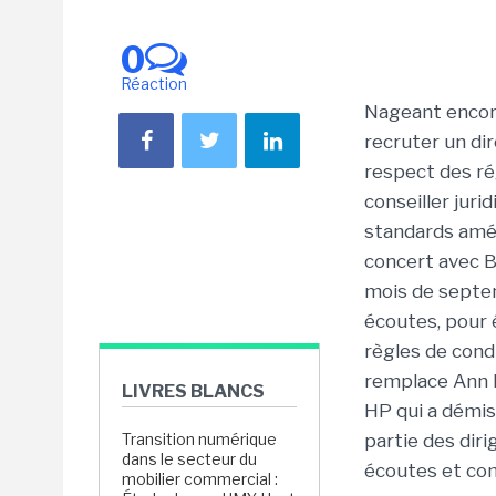
0
Réaction
Nageant encor
recruter un di
respect des ré
conseiller jur
standards améri
concert avec B
mois de septem
écoutes, pour 
règles de cond
remplace Ann B
LIVRES BLANCS
HP qui a démis
Transition numérique
partie des dir
dans le secteur du
écoutes et con
mobilier commercial :