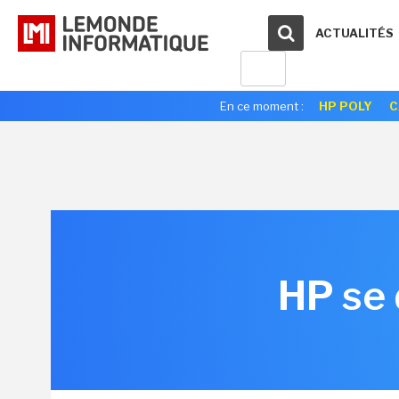
ACTUALITÉS
En ce moment :
HP POLY
C
HP se 