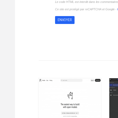
Le code HTML est interdit dans les commentaire
Ce site est protégé par reCAPTCHA et Google -