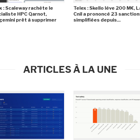
x : Scaleway rachète le
Telex : Skello lève 200 M€, L
ialiste HPC Qarnot,
Cnil a prononcé 23 sanction
emini prêt à supprimer
simplifiées depuis...
ARTICLES À LA UNE