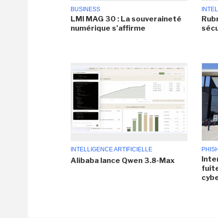
BUSINESS
INTEL
LMI MAG 30 : La souveraineté
Rubr
numérique s'affirme
sécu
INTELLIGENCE ARTIFICIELLE
PHIS
Inte
Alibaba lance Qwen 3.8-Max
fuit
cyb