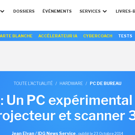
DOSSIERS
ÉVÉNEMENTS
SERVICES
LIVRES-
ARTE BLANCHE
ACCÉLERATEUR IA
CYBERCOACH
TESTS
TOUTE L'ACTUALITÉ
/
HARDWARE
/
PC DE BUREAU
: Un PC expérimenta
rojecteur et scanner 
Jean Elyan / IDG News Service
,
publié le 23 Octobre 2014