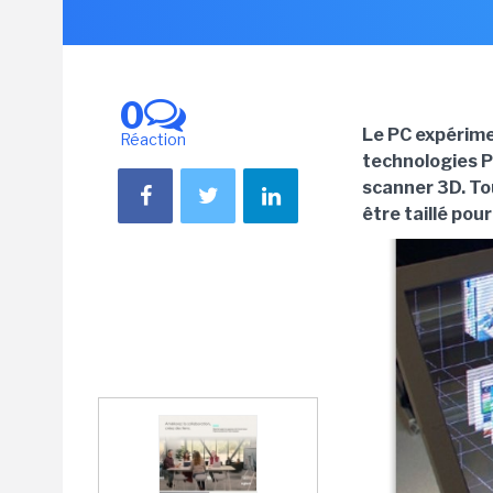
0
Le PC expérime
Réaction
technologies P
scanner 3D. To
être taillé po