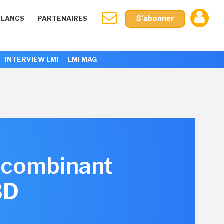
S'abonner
BLANCS
PARTENAIRES
INTERVIEW LMI
LMI MAG
l combinant
3D