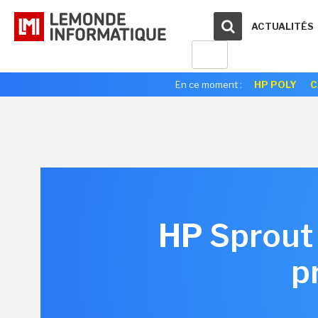
ACTUALITÉS
En ce moment :
HP POLY
C
HP Sprout 
p