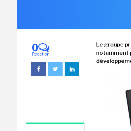
Le groupe pré
0
notamment pou
Réaction
développemen