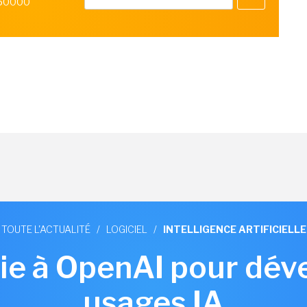
 50000
TOUTE L'ACTUALITÉ
/
LOGICIEL
/
INTELLIGENCE ARTIFICIELLE
ie à OpenAI pour dév
usages IA