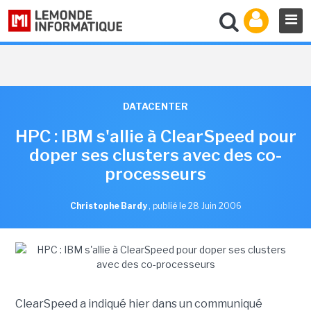
DATACENTER
HPC : IBM s'allie à ClearSpeed pour
doper ses clusters avec des co-
processeurs
Christophe Bardy
,
publié le 28 Juin 2006
ClearSpeed a indiqué hier dans un communiqué