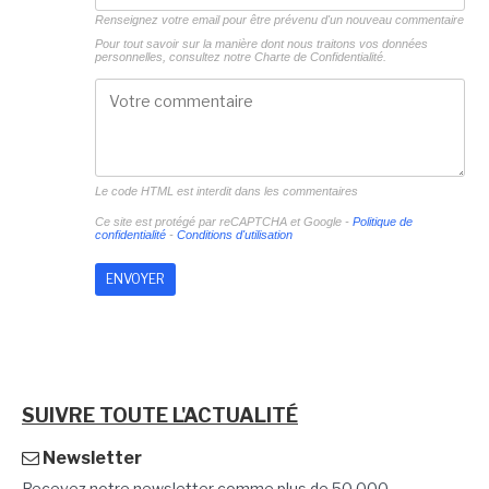
Renseignez votre email pour être prévenu d'un nouveau commentaire
Pour tout savoir sur la manière dont nous traitons vos données
personnelles, consultez notre
Charte de Confidentialité.
Le code HTML est interdit dans les commentaires
Ce site est protégé par reCAPTCHA et Google -
Politique de
confidentialité
-
Conditions d'utilisation
SUIVRE TOUTE L'ACTUALITÉ
Newsletter
Recevez notre newsletter comme plus de 50 000