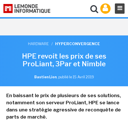
HARDWARE
/
HYPERCONVERGENCE
HPE revoit les prix de ses
ProLiant, 3Par et Nimble
Bastien Lion
,
publié le 15 Avril 2019
En baissant le prix de plusieurs de ses solutions,
notamment son serveur ProLiant, HPE se lance
dans une stratégie agressive de reconquête de
parts de marché.