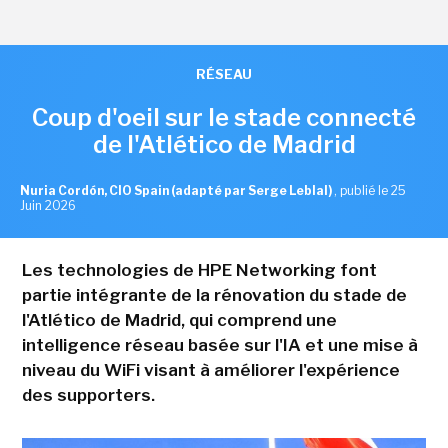
RÉSEAU
Coup d'oeil sur le stade connecté
de l'Atlético de Madrid
Nuria Cordón, CIO Spain (adapté par Serge Leblal)
,
publié le 25
Juin 2026
Les technologies de HPE Networking font
partie intégrante de la rénovation du stade de
l'Atlético de Madrid, qui comprend une
intelligence réseau basée sur l'IA et une mise à
niveau du WiFi visant à améliorer l'expérience
des supporters.