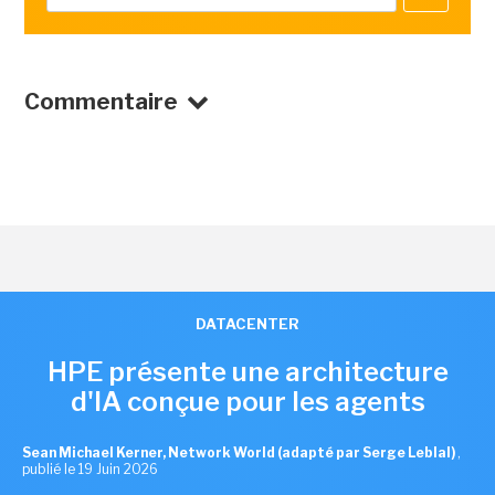
Commentaire
DATACENTER
HPE présente une architecture
d'IA conçue pour les agents
Sean Michael Kerner, Network World (adapté par Serge Leblal)
,
publié le 19 Juin 2026