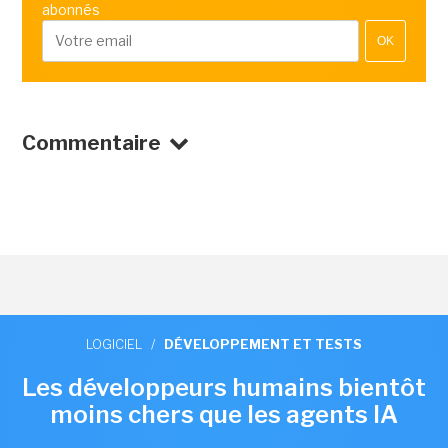
abonnés
OK
Commentaire
LOGICIEL
/
DÉVELOPPEMENT ET TESTS
Les développeurs humains bientôt
moins chers que les agents IA