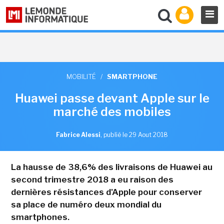
MOBILITÉ
/
SMARTPHONE
Huawei passe devant Apple sur le
marché des mobiles
Fabrice Alessi
,
publié le 29 Aout 2018
La hausse de 38,6% des livraisons de Huawei au
second trimestre 2018 a eu raison des
dernières résistances d'Apple pour conserver
sa place de numéro deux mondial du
smartphones.