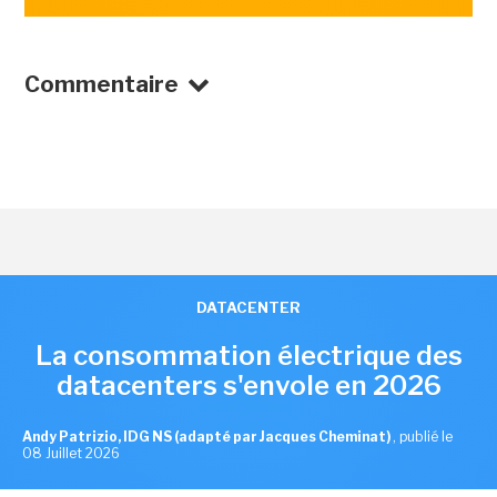
Commentaire
DATACENTER
La consommation électrique des
datacenters s'envole en 2026
Andy Patrizio, IDG NS (adapté par Jacques Cheminat)
,
publié le
08 Juillet 2026