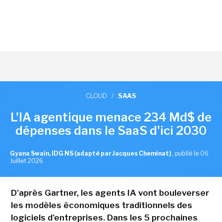
CLOUD
/
SAAS
L'IA agentique menace 234 Md$ de
dépenses dans le SaaS d'ici 2030
Gyana Swain, IDG NS (adapté par Jacques Cheminat)
,
publié le 06
Juillet 2026
D'après Gartner, les agents IA vont bouleverser
les modèles économiques traditionnels des
logiciels d'entreprises. Dans les 5 prochaines