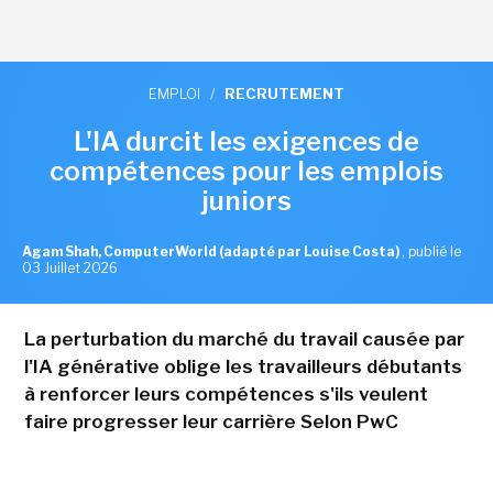
EMPLOI
/
RECRUTEMENT
L'IA durcit les exigences de
compétences pour les emplois
juniors
Agam Shah, ComputerWorld (adapté par Louise Costa)
,
publié le
03 Juillet 2026
La perturbation du marché du travail causée par
l'IA générative oblige les travailleurs débutants
à renforcer leurs compétences s'ils veulent
faire progresser leur carrière Selon PwC