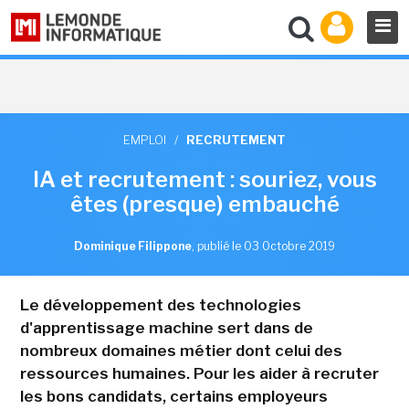
EMPLOI
/
RECRUTEMENT
IA et recrutement : souriez, vous
êtes (presque) embauché
Dominique Filippone
,
publié le 03 Octobre 2019
Le développement des technologies
d'apprentissage machine sert dans de
nombreux domaines métier dont celui des
ressources humaines. Pour les aider à recruter
les bons candidats, certains employeurs