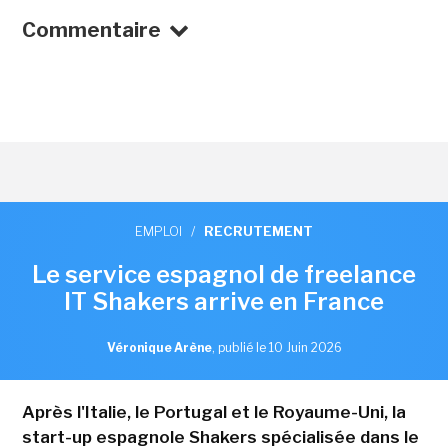
Commentaire
EMPLOI
/
RECRUTEMENT
Le service espagnol de freelance
IT Shakers arrive en France
Véronique Arène
,
publié le 10 Juin 2026
Après l'Italie, le Portugal et le Royaume-Uni, la
start-up espagnole Shakers spécialisée dans le