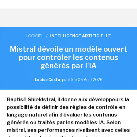
LOGICIEL
/
INTELLIGENCE ARTIFICIELLE
Mistral dévoile un modèle ouvert
pour contrôler les contenus
générés par l'IA
Louise Costa
,
publié le 06 Aout 2026
Baptisé Shieldstral, il donne aux développeurs la
possibilité de définir des règles de contrôle en
langage naturel afin d'évaluer les contenus
générés ou traités par les modèles IA. Selon
mistral, ses performances rivalisent avec celles