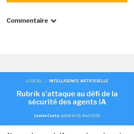
Commentaire
LOGICIEL
/
INTELLIGENCE ARTIFICIELLE
Rubrik s'attaque au défi de la
sécurité des agents IA
Louise Costa
,
publié le 06 Aout 2026