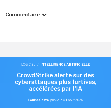
Commentaire
LOGICIEL
/
INTELLIGENCE ARTIFICIELLE
CrowdStrike alerte sur des
cyberattaques plus furtives,
accélérées par l'IA
Louise Costa
,
publié le 04 Aout 2026