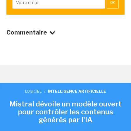
OK
Commentaire
LOGICIEL
/
INTELLIGENCE ARTIFICIELLE
Mistral dévoile un modèle ouvert
pour contrôler les contenus
générés par l'IA