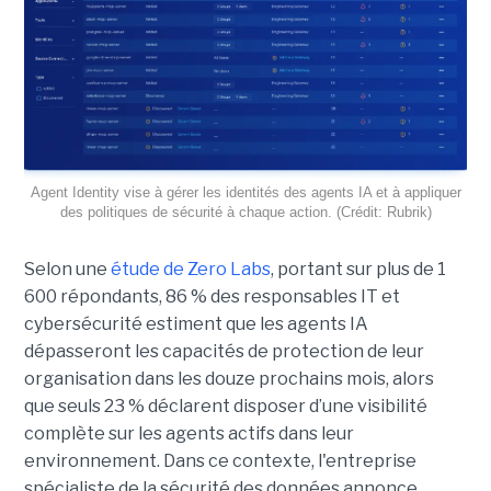
Agent Identity vise à gérer les identités des agents IA et à appliquer
des politiques de sécurité à chaque action. (Crédit: Rubrik)
Selon une
étude de Zero Labs
, portant
sur plus de 1
600 répondants,
86 % des responsables IT et
cybersécurité estiment que les agents IA
dépasseront les capacités de protection de leur
organisation dans les douze prochains mois, alors
que seuls 23 % déclarent disposer d’une visibilité
complète sur les agents actifs dans leur
environnement.
Dans ce contexte, l'entreprise
spécialiste de la sécurité des données annonce