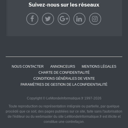
Suivez-nous sur les réseaux
NOUS CONTACTER
ANNONCEURS
MENTIONS LÉGALES
CHARTE DE CONFIDENTIALITÉ
CONDITIONS GÉNÉRALES DE VENTE
PARAMÈTRES DE GESTION DE LA CONFIDENTIALITÉ
Copyright © LeMondeInformatique.fr 1997-2026
Toute reproduction ou représentation intégrale ou partielle, par quelque
procédé que ce soit, des pages publiées sur ce site, faite sans l'autorisation
de l'éditeur ou du webmaster du site LeMondeInformatique.fr est illicite et
constitue une contrefaçon.