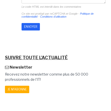
Le code HTML est interdit dans les commentaires
Ce site est protégé par reCAPTCHA et Google -
Politique de
confidentialité
-
Conditions d'utilisation
SUIVRE TOUTE L'ACTUALITÉ
Newsletter
Recevez notre newsletter comme plus de 50 000
professionnels de l'IT!
JE M'ABONNE