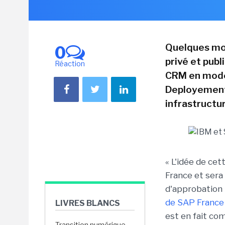
Quelques moi
0
privé et publ
Réaction
CRM en mode 
Deployement 
infrastructur
« L'idée de ce
France et sera
d'approbation 
de SAP France 
LIVRES BLANCS
est en fait co
Transition numérique