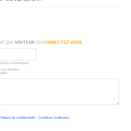
NT QUE
VISITEUR
OU
CONNECTEZ-VOUS
 nouveau commentaire
ns vos données
ialité.
s
Politique de confidentialité
-
Conditions d'utilisation