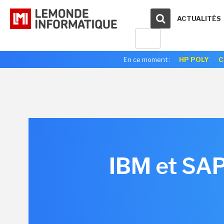
ACTUALITÉS
En ce moment :
HP POLY
C
IBM et SAP