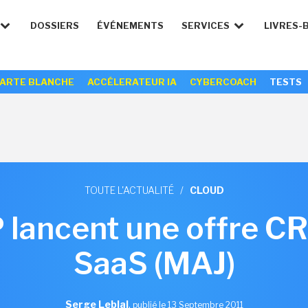
DOSSIERS
ÉVÉNEMENTS
SERVICES
LIVRES-
ARTE BLANCHE
ACCÉLERATEUR IA
CYBERCOACH
TESTS
TOUTE L'ACTUALITÉ
/
CLOUD
 lancent une offre 
SaaS (MAJ)
Serge Leblal
,
publié le 13 Septembre 2011