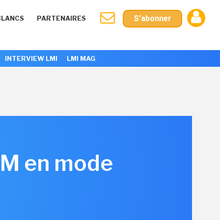
S'abonner
BLANCS
PARTENAIRES
INTERVIEW LMI
LMI MAG
CRM en mode