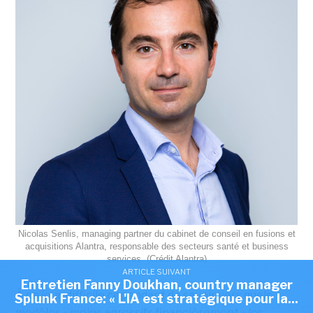
Nicolas Senlis, managing partner du cabinet de conseil en fusions et
acquisitions Alantra, responsable des secteurs santé et business
services. (Crédit Alantra)
ARTICLE SUIVANT
Entretien Fanny Doukhan, country manager
À ce jour, difficile cependant de savoir vers quels
Splunk France: « L'IA est stratégique pour la...
modèles « moins agressifs financièrement » les