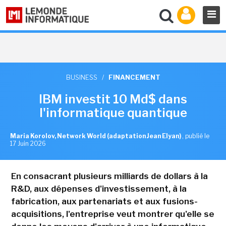
BUSINESS
/
FINANCEMENT
IBM investit 10 Md$ dans
l'informatique quantique
Maria Korolov, Network World (adaptation Jean Elyan)
,
publié le
17 Juin 2026
En consacrant plusieurs milliards de dollars à la
R&D, aux dépenses d'investissement, à la
fabrication, aux partenariats et aux fusions-
acquisitions, l'entreprise veut montrer qu'elle se