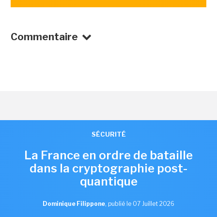
Commentaire
SÉCURITÉ
La France en ordre de bataille
dans la cryptographie post-
quantique
Dominique Filippone
,
publié le 07 Juillet 2026