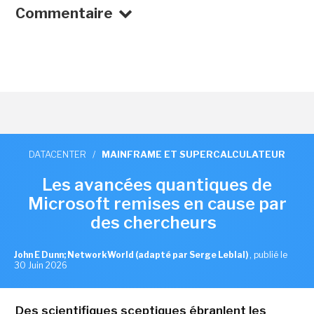
Commentaire
DATACENTER
/
MAINFRAME ET SUPERCALCULATEUR
Les avancées quantiques de
Microsoft remises en cause par
des chercheurs
John E Dunn; NetworkWorld (adapté par Serge Leblal)
,
publié le
30 Juin 2026
Des scientifiques sceptiques ébranlent les