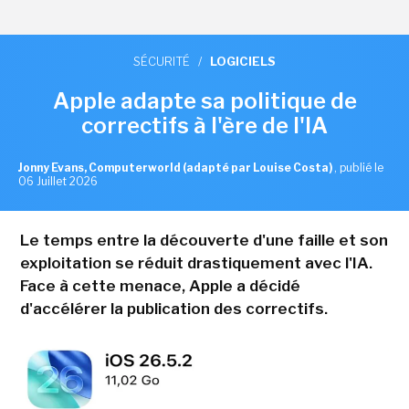
SÉCURITÉ
/
LOGICIELS
Apple adapte sa politique de
correctifs à l'ère de l'IA
Jonny Evans, Computerworld (adapté par Louise Costa)
,
publié le
06 Juillet 2026
Le temps entre la découverte d'une faille et son
exploitation se réduit drastiquement avec l'IA.
Face à cette menace, Apple a décidé
d'accélérer la publication des correctifs.