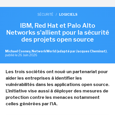
SÉCURITÉ
/
LOGICIELS
IBM, Red Hat et Palo Alto
Networks s'allient pour la sécurité
des projets open source
Michael Cooney, NetworkWorld (adapté par Jacques Cheminat)
,
publié le 26 Juin 2026
Les trois sociétés ont noué un partenariat pour
aider les entreprises à identifier les
vulnérabilités dans les applications open source.
L'initiative vise aussi à déployer des mesures de
protection contre les menaces notamment
celles générées par l'IA.