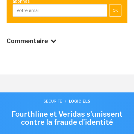
abonnés
OK
Commentaire
SÉCURITÉ
/
LOGICIELS
Fourthline et Veridas s'unissent
contre la fraude d'identité