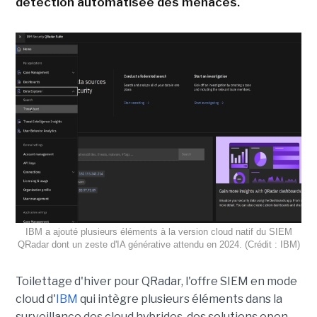
détection automatisée des menaces.
IBM a ajouté plusieurs éléments à la version cloud natif du SIEM
QRadar dont un zeste d'IA générative attendu en 2024. (Crédit : IBM)
Toilettage d'hiver pour QRadar, l'offre SIEM en mode
cloud d'
IBM
qui intègre plusieurs éléments dans la
surveillance des cloud hybrides, des solutions open