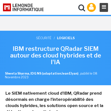
SÉCURITÉ
/
LOGICIELS
IBM restructure QRadar SIEM
autour des cloud hybrides et de
l'IA
Shweta Sharma, IDG NS (adaptation Jean Elyan)
,
publié le 08
Novembre 2023
Le SIEM nativement cloud d'IBM, QRadar prend
désormais en charge l'interopérabilité des
clouds hybrides, les solutions open source et la