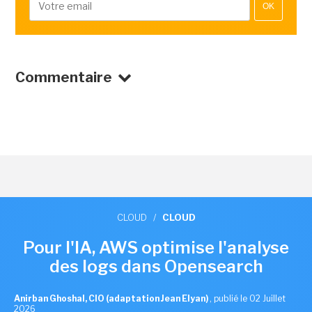
OK
Commentaire
CLOUD
/
CLOUD
Pour l'IA, AWS optimise l'analyse
des logs dans Opensearch
Anirban Ghoshal, CIO (adaptation Jean Elyan)
,
publié le 02 Juillet
2026