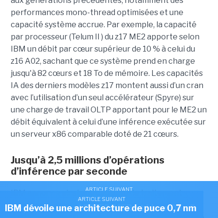
aux générations précédentes, notamment des
performances mono-thread optimisées et une
capacité système accrue. Par exemple, la capacité
par processeur (Telum II ) du z17 ME2 apporte selon
IBM un débit par cœur supérieur de 10 % à celui du
z16 A02, sachant que ce système prend en charge
jusqu'à 82 cœurs et 18 To de mémoire. Les capacités
IA des derniers modèles z17 montent aussi d’un cran
avec l’utilisation d’un seul accélérateur (Spyre) sur
une charge de travail OLTP apportant pour le ME2 un
débit équivalent à celui d’une inférence exécutée sur
un serveur x86 comparable doté de 21 cœurs.
Jusqu’à 2,5 millions d’opérations
d’inférence par seconde
ARTICLE SUIVANT
IBM annonce ainsi une capacité de traitement
Pour l'IA, la Caisse des dépôts mise sur
ARTICLE SUIVANT
ARTICLE SUIVANT
atteignant jusqu’à 2,5 millions d’opérations
IBM pousse ses z17 ME2/MER et LinuxOne 5
IBM dévoile une architecture de puce 0,7 nm
Numspot
d’inférences par seconde avec un temps de réponse