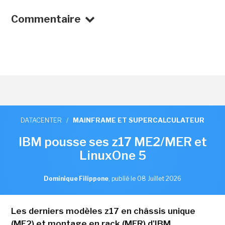
Commentaire
DATACENTER
/
MAINFRAME ET SUPERCALCULATEUR
IBM pousse ses z17 ME2/MER et
LinuxOne 5
Dominique Filippone
,
publié le 08 Juillet 2026
Les derniers modèles z17 en châssis unique
(ME2) et montage en rack (MER) d'IBM