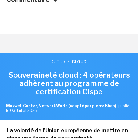
CLOUD
/
CLOUD
Souveraineté cloud : 4 opérateurs
adhèrent au programme de
certification Cispe
Maxwell Cooter, NetworkWorld (adapté par pierre Khan)
,
publié
le 03 Juillet 2026
La volonté de l'Union européenne de mettre en