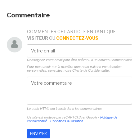
Commentaire
COMMENTER CET ARTICLE EN TANT QUE
VISITEUR
OU
CONNECTEZ-VOUS
Renseignez votre email pour être prévenu d'un nouveau commentaire
Pour tout savoir sur la manière dont nous traitons vos données
personnelles, consultez notre
Charte de Confidentialité.
Le code HTML est interdit dans les commentaires
Ce site est protégé par reCAPTCHA et Google -
Politique de
confidentialité
-
Conditions d'utilisation