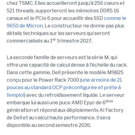
chez TSMC. Elles accueilleront jusqu’à 256 cœurs et
521 threads, supporteront les mémoires DDR5 16
canaux et le PCIe 6 pour accueillir des SSD
comme le
9650 de Micron
. Le constructeur ne donne pas plus
détails techniques sur les serveurs qui seront
er
commercialisés au 1
trimestre 2027.
La seconde famille de serveurs est la série M, qui
offre une capacité de calcul dense à l'échelle du rack.
Dans cette gamme, Dell présente le modèle M9825
conçu pour le Power Rack 7000 (
une armoire de 21
pouces au standard OCP préconfigurée et prête à
l’emploi
) avec du refroidissement liquide. Le serveur
ème
embarque lui aussi une puce AMD Epyc de 6
génération et répond aux déploiements AI Factory
de Dell et au calcul haute performance. Il sera
disponible au second semestre 2026.