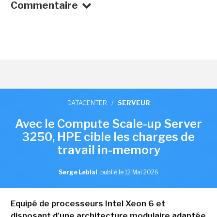
Commentaire
DATACENTER
/
SERVEUR
Avec le Compute Scale-up Server
3250, HPE cible les charges de
travail in-memory
Serge Leblal
,
publié le 12 Mai 2026
Equipé de processeurs Intel Xeon 6 et
disposant d'une architecture modulaire adaptée