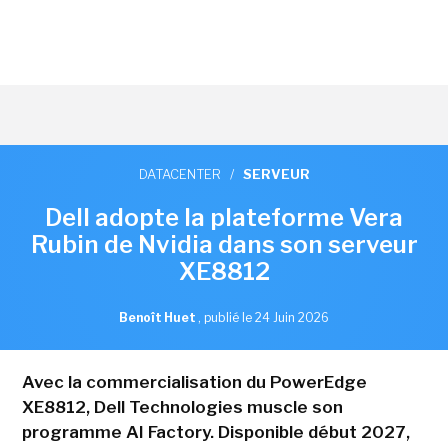
DATACENTER
/
SERVEUR
Dell adopte la plateforme Vera
Rubin de Nvidia dans son serveur
XE8812
Benoît Huet
,
publié le 24 Juin 2026
Avec la commercialisation du PowerEdge
XE8812, Dell Technologies muscle son
programme AI Factory. Disponible début 2027,