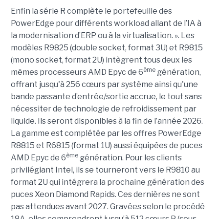
Enfin la série R complète le portefeuille des
PowerEdge pour différents workload allant de l’IA à
la modernisation d’ERP ou à la virtualisation. ». Les
modèles R9825 (double socket, format 3U) et R9815
(mono socket, format 2U) intègrent tous deux les
ème
mêmes processeurs AMD Epyc de 6
génération,
offrant jusqu'à 256 cœurs par système ainsi qu'une
bande passante d’entrée/sortie accrue, le tout sans
nécessiter de technologie de refroidissement par
liquide. Ils seront disponibles à la fin de l’année 2026.
La gamme est complétée par les offres PowerEdge
R8815 et R6815 (format 1U) aussi équipées de puces
ème
AMD Epyc de 6
génération. Pour les clients
privilégiant Intel, ils se tourneront vers le R9810 au
format 2U qui intégrera la prochaine génération des
puces Xeon Diamond Rapids. Ces dernières ne sont
pas attendues avant 2027. Gravées selon le procédé
18A, elles comprendront jusqu’à 512 cœurs P (sous