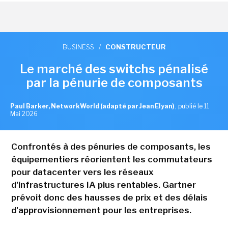
BUSINESS
/
CONSTRUCTEUR
Le marché des switchs pénalisé
par la pénurie de composants
Paul Barker, NetworkWorld (adapté par Jean Elyan)
,
publié le 11
Mai 2026
Confrontés à des pénuries de composants, les
équipementiers réorientent les commutateurs
pour datacenter vers les réseaux
d'infrastructures IA plus rentables. Gartner
prévoit donc des hausses de prix et des délais
d'approvisionnement pour les entreprises.