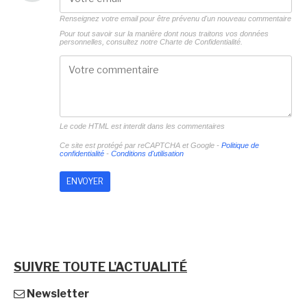
Renseignez votre email pour être prévenu d'un nouveau commentaire
Pour tout savoir sur la manière dont nous traitons vos données
personnelles, consultez notre
Charte de Confidentialité.
Le code HTML est interdit dans les commentaires
Ce site est protégé par reCAPTCHA et Google -
Politique de
confidentialité
-
Conditions d'utilisation
SUIVRE TOUTE L'ACTUALITÉ
Newsletter