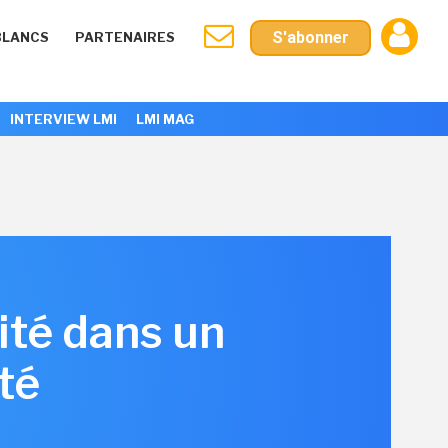
S'abonner
BLANCS
PARTENAIRES
INTERVIEW LMI
LMI MAG
lité dans un
té