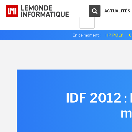
ACTUALITÉS
En ce moment :
HP POLY
C
IDF 2012 : 
m