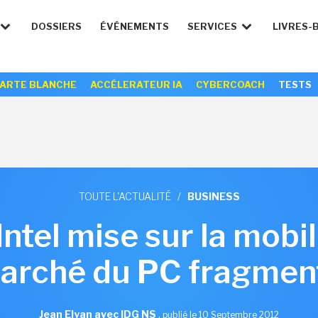
DOSSIERS
ÉVÉNEMENTS
SERVICES
LIVRES-
ARTE BLANCHE
ACCÉLERATEUR IA
CYBERCOACH
TESTS
TOUTE L'ACTUALITÉ
/
BUSINESS
Intel mise sur la mobi
arché du PC fragmen
Jean Elyan avec IDG NS
,
publié le 10 Septembre 2012