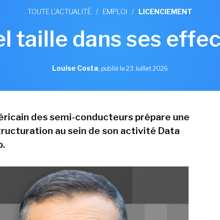
TOUTE L'ACTUALITÉ
/
EMPLOI
/
LICENCIEMENT
el taille dans ses effec
Louise Costa
,
publié le 23 Juillet 2026
ricain des semi-conducteurs prépare une
ructuration au sein de son activité Data
p.