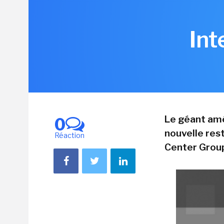
Int
Le géant amé
0
nouvelle rest
Réaction
Center Grou