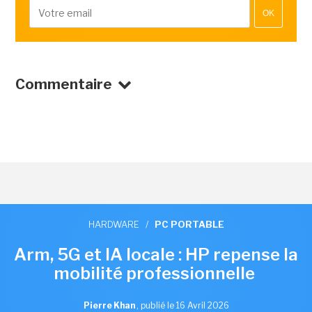
OK
Commentaire
HARDWARE
/
PC PORTABLE
Arm, 5G et IA locale : HP repense la
mobilité professionnelle
Pierre Khan
,
publié le 16 Avril 2026