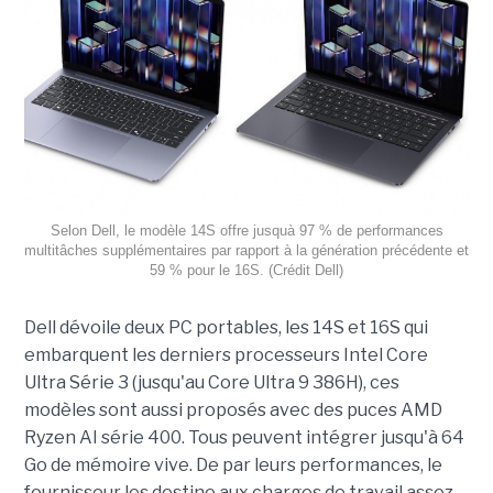
Selon Dell, le modèle 14S offre jusquà 97 % de performances
multitâches supplémentaires par rapport à la génération précédente et
59 % pour le 16S. (Crédit Dell)
Dell dévoile deux PC portables, les 14S et 16S qui
embarquent les derniers processeurs Intel Core
Ultra Série 3 (jusqu'au Core Ultra 9 386H), ces
modèles sont aussi proposés avec des puces AMD
Ryzen AI série 400. Tous peuvent intégrer jusqu'à 64
Go de mémoire vive. De par leurs performances, le
fournisseur les destine aux charges de travail assez