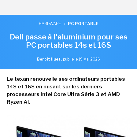
HARDWARE
/
PC PORTABLE
Dell passe à l'aluminium pour ses
PC portables 14s et 16S
Benoît Huet
,
publié le 19 Mai 2026
Le texan renouvelle ses ordinateurs portables
14S et 16S en misant sur les derniers
processeurs Intel Core Ultra Série 3 et AMD
Ryzen AI.