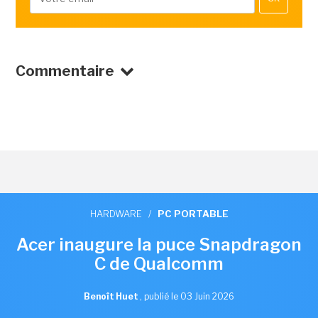
Commentaire
HARDWARE
/
PC PORTABLE
Acer inaugure la puce Snapdragon
C de Qualcomm
Benoît Huet
,
publié le 03 Juin 2026