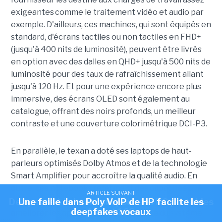
exigeantes comme le traitement vidéo et audio par
exemple. D'ailleurs, ces machines, qui sont équipés en
standard, d'écrans tactiles ou non tactiles en FHD+
(jusqu'à 400 nits de luminosité), peuvent être livrés
en option avec des dalles en QHD+ jusqu'à 500 nits de
luminosité pour des taux de rafraîchissement allant
jusqu'à 120 Hz. Et pour une expérience encore plus
immersive, des écrans OLED sont également au
catalogue, offrant des noirs profonds, un meilleur
contraste et une couverture colorimétrique DCI-P3.
En parallèle, le texan a doté ses laptops de haut-
parleurs optimisés Dolby Atmos et de la technologie
Smart Amplifier pour accroître la qualité audio. En
outre, ces notebooks referment des capacités d'IA
ARTICLE SUIVANT
ARTICLE SUIVANT
et d'autres fonctionnalités intelligentes qui viennent
Dell passe à l'aluminium pour ses PC portables
Une faille dans Poly VoIP de HP facilite les
deepfakes vocaux
14s et 16S
améliorer les appels vidéo, la réactivité du système