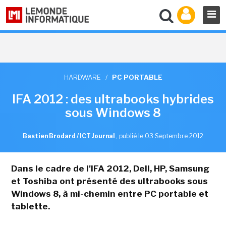
HARDWARE
/
PC PORTABLE
IFA 2012 : des ultrabooks hybrides
sous Windows 8
Bastien Brodard / ICT Journal
,
publié le 03 Septembre 2012
Dans le cadre de l'IFA 2012, Dell, HP, Samsung
et Toshiba ont présenté des ultrabooks sous
Windows 8, à mi-chemin entre PC portable et
tablette.