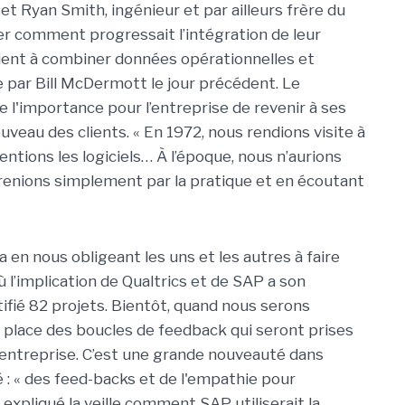
et Ryan Smith, ingénieur et par ailleurs frère du
er comment progressait l’intégration de leur
ient à combiner données opérationnelles et
e par Bill McDermott le jour précédent. Le
 l'importance pour l’entreprise de revenir à ses
eau des clients. « En 1972, nous rendions visite à
ntions les logiciels… À l’époque, nous n’aurions
renions simplement par la pratique et en écoutant
 en nous obligeant les uns et les autres à faire
où l’implication de Qualtrics et de SAP a son
tifié 82 projets. Bientôt, quand nous serons
 place des boucles de feedback qui seront prises
 l’entreprise. C’est une grande nouveauté dans
é : « des feed-backs et de l'empathie pour
 expliqué la veille comment SAP utiliserait la