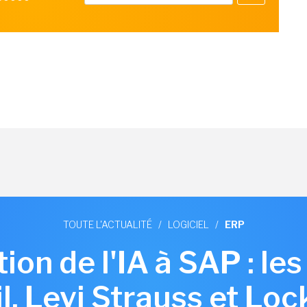
TOUTE L'ACTUALITÉ
/
LOGICIEL
/
ERP
ion de l'IA à SAP : le
, Levi Strauss et Lo