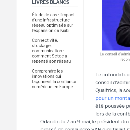
LIVRES BLANCS
Étude de cas : l'impact
d'une infrastructure
réseau optimisée sur
l'expansion de Kiabi
Connectivité,
stockage,
communication :
Le conseil d’admin
comment Setec a
recon
repensé son réseau
Comprendre les
Le cofondateur
innovations qui
façonnent la confiance
conseil d'admin
numérique en Europe
Qualtrics, la 
pour un montan
été poussée pa
lors de la con
Orlando du 7 au 9 mai, le président du c
pressé de convaincre SAP qu’il fallait