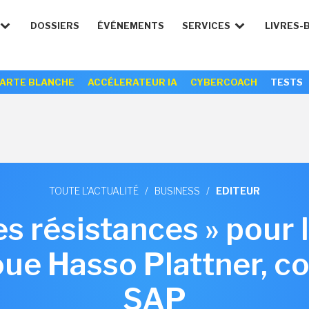
DOSSIERS
ÉVÉNEMENTS
SERVICES
LIVRES-
ARTE BLANCHE
ACCÉLERATEUR IA
CYBERCOACH
TESTS
TOUTE L'ACTUALITÉ
/
BUSINESS
/
EDITEUR
des résistances » pour
oue Hasso Plattner, c
SAP