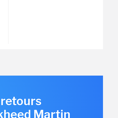
s retours
ckheed Martin