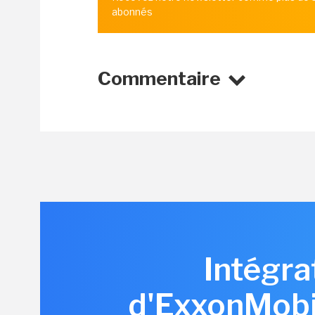
abonnés
Commentaire
Intégrat
d'ExxonMobil