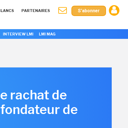
S'abonner
BLANCS
PARTENAIRES
INTERVIEW LMI
LMI MAG
 le rachat de
ofondateur de