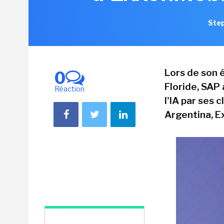
Step
Lors de son 
0
Floride, SAP
Réaction
l'IA par ses 
Argentina, E