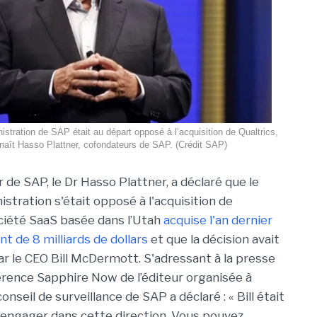
istration de SAP était au départ opposé à l’acquisition de Qualtrics,
naît Hasso Plattner, cofondateurs de SAP. (Crédit SAP)
 de SAP, le Dr Hasso Plattner, a déclaré que le
istration s'était opposé à l'acquisition de
société SaaS basée dans l’Utah
acquise l'an dernier
t de 8 milliards de dollars
et que la décision avait
r le CEO Bill McDermott. S'adressant à la presse
férence Sapphire Now de l’éditeur organisée à
onseil de surveillance de SAP a déclaré : « Bill était
 s’engager dans cette direction. Vous pouvez