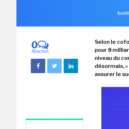
Scott
Selon le cofo
0
pour 8 millia
Réaction
niveau du con
désormais, «
assurer le su