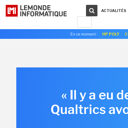
ACTUALITÉS
En ce moment :
HP POLY
C
« Il y a eu 
Qualtrics av