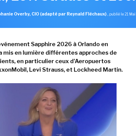
hanie Overby, CIO (adapté par Reynald Fléchaux)
,
publié le 21 Ma
événement Sapphire 2026 à Orlando en
 a mis en lumière différentes approches de
clients, en particulier ceux d'Aeropuertos
xxonMobil, Levi Strauss, et Lockheed Martin.