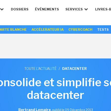
DOSSIERS
ÉVÉNEMENTS
SERVICES
LIVRES-
ARTE BLANCHE
ACCÉLERATEUR IA
CYBERCOACH
TESTS
TOUTE L'ACTUALITÉ
/
DATACENTER
solide et simplifie s
datacenter
Bertrand Lemaire
,
publié le 09 Décembre 2013