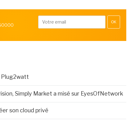
OK
 50000
e Plug2watt
rvision, Simply Market a misé sur EyesOfNetwork
er son cloud privé