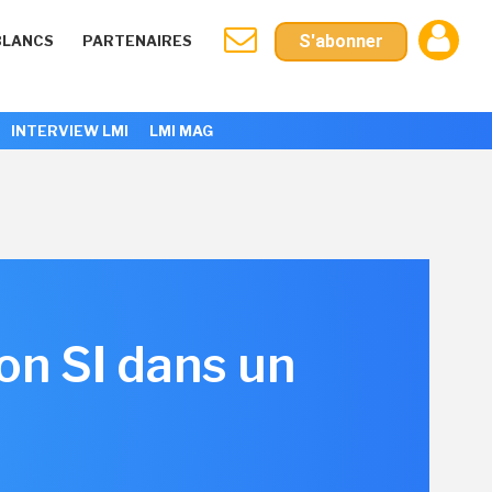
S'abonner
BLANCS
PARTENAIRES
INTERVIEW LMI
LMI MAG
on SI dans un