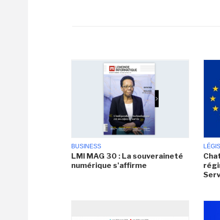
BUSINESS
LÉGI
LMI MAG 30 : La souveraineté
Chat
numérique s'affirme
régi
Serv