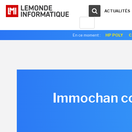
ACTUALITÉS
En ce moment :
HP POLY
C
Immochan con