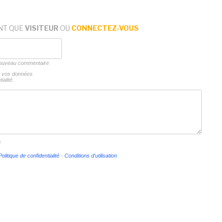
NT QUE
VISITEUR
OU
CONNECTEZ-VOUS
 nouveau commentaire
ns vos données
ialité.
s
Politique de confidentialité
-
Conditions d'utilisation